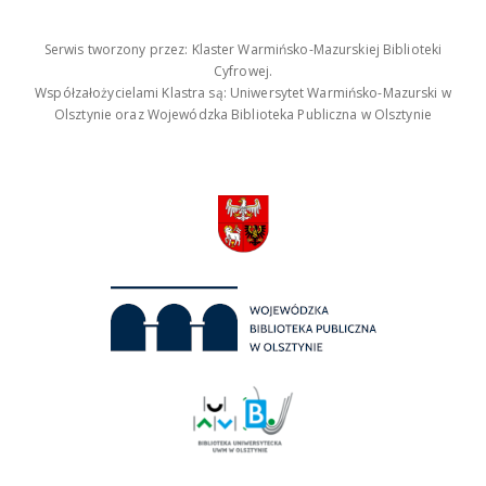
Serwis tworzony przez: Klaster Warmińsko-Mazurskiej Biblioteki
Cyfrowej.
Współzałożycielami Klastra są: Uniwersytet Warmińsko-Mazurski w
Olsztynie oraz Wojewódzka Biblioteka Publiczna w Olsztynie