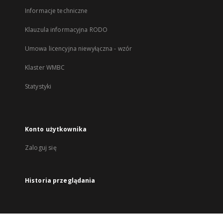
Informacje techniczne
Klauzula informacyjna RODO
Umowa licencyjna niewyłączna - wzór
Klaster WMBC
Statystyki
Konto użytkownika
Zaloguj się
Historia przeglądania