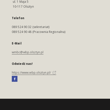
ul. 1 Maja 5
10-117 Olsztyn
Telefon
089 524 90 32 (sekretariat)
089 524 90 48 (Pracownia Regionalna)
E-Mail
wmbc@wbp.olsztyn.pl
Odwiedź nas!
https://www.wbp.olsztyn.pl/