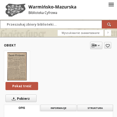
Wyszukiwanie zaawansowane
?
OBIEKT
Pokaż treść
Pobierz
OPIS
INFORMACJE
STRUKTURA