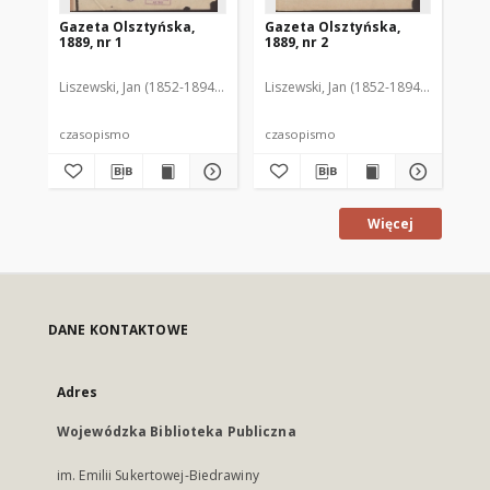
Gazeta Olsztyńska,
Gazeta Olsztyńska,
Ga
1889, nr 1
1889, nr 2
188
Liszewski, Jan (1852-1894). Red.
Liszewski, Jan (1852-1894). Red.
Lis
czasopismo
czasopismo
cz
Więcej
DANE KONTAKTOWE
Adres
Wojewódzka Biblioteka Publiczna
im. Emilii Sukertowej-Biedrawiny