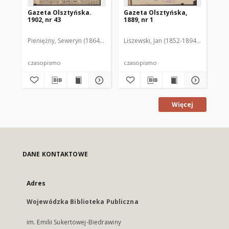
Gazeta Olsztyńska.
Gazeta Olsztyńska,
Ga
1902, nr 43
1889, nr 1
188
Pieniężny, Seweryn (1864-1905). Red.
Liszewski, Jan (1852-1894). Red.
Lis
czasopismo
czasopismo
cz
Więcej
DANE KONTAKTOWE
Adres
Wojewódzka Biblioteka Publiczna
im. Emilii Sukertowej-Biedrawiny