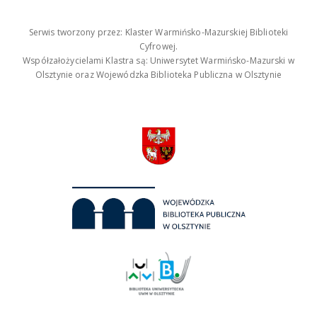
Serwis tworzony przez: Klaster Warmińsko-Mazurskiej Biblioteki
Cyfrowej.
Współzałożycielami Klastra są: Uniwersytet Warmińsko-Mazurski w
Olsztynie oraz Wojewódzka Biblioteka Publiczna w Olsztynie