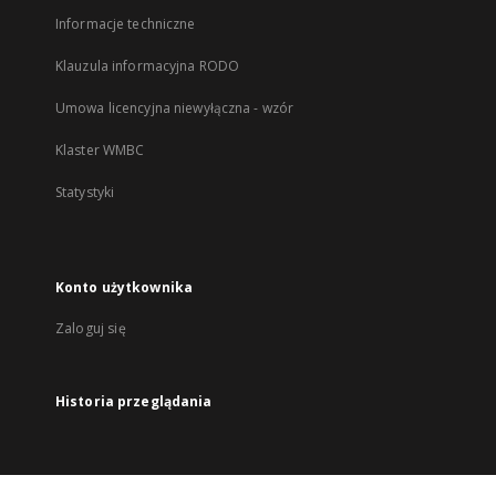
Informacje techniczne
Klauzula informacyjna RODO
Umowa licencyjna niewyłączna - wzór
Klaster WMBC
Statystyki
Konto użytkownika
Zaloguj się
Historia przeglądania