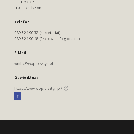
ul. 1 Maja 5
10-117 Olsztyn
Telefon
089 524 90 32 (sekretariat)
089 524 90 48 (Pracownia Regionalna)
E-Mail
wmbc@wbp.olsztyn.pl
Odwiedź nas!
https://www.wbp.olsztyn.pl/