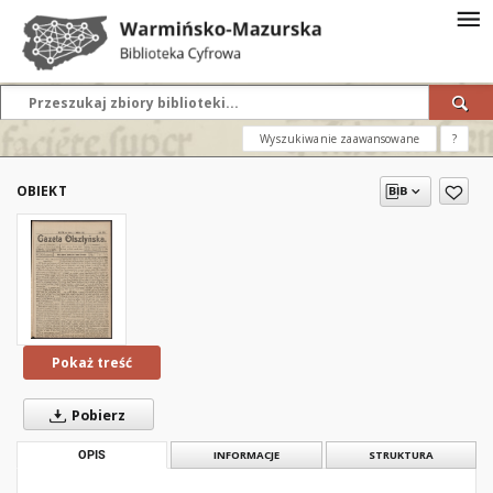
Wyszukiwanie zaawansowane
?
OBIEKT
Pokaż treść
Pobierz
OPIS
INFORMACJE
STRUKTURA