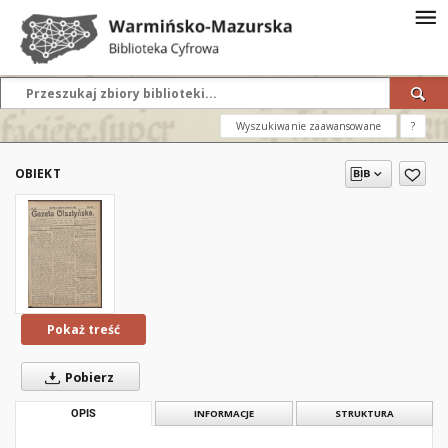
Wyszukiwanie zaawansowane
?
OBIEKT
Pokaż treść
Pobierz
OPIS
INFORMACJE
STRUKTURA