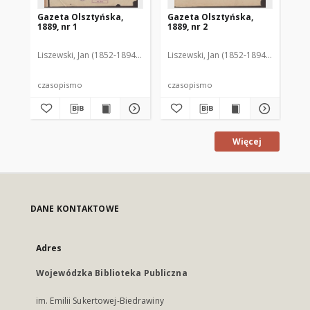
Gazeta Olsztyńska,
Gazeta Olsztyńska,
Ga
1889, nr 1
1889, nr 2
188
Liszewski, Jan (1852-1894). Red.
Liszewski, Jan (1852-1894). Red.
Lis
czasopismo
czasopismo
cz
Więcej
DANE KONTAKTOWE
Adres
Wojewódzka Biblioteka Publiczna
im. Emilii Sukertowej-Biedrawiny