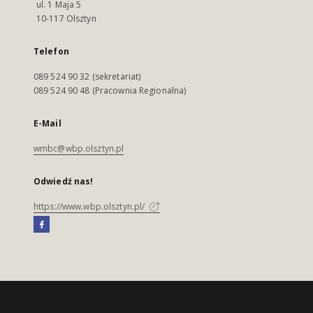
ul. 1 Maja 5
10-117 Olsztyn
Telefon
089 524 90 32 (sekretariat)
089 524 90 48 (Pracownia Regionalna)
E-Mail
wmbc@wbp.olsztyn.pl
Odwiedź nas!
https://www.wbp.olsztyn.pl/