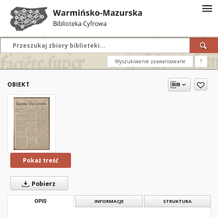
Wyszukiwanie zaawansowane
?
OBIEKT
Pokaż treść
Pobierz
OPIS
INFORMACJE
STRUKTURA