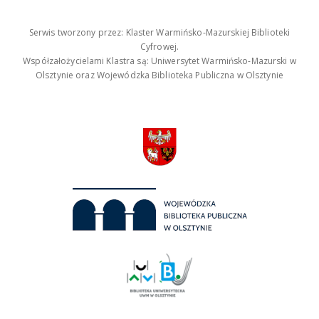
Serwis tworzony przez: Klaster Warmińsko-Mazurskiej Biblioteki
Cyfrowej.
Współzałożycielami Klastra są: Uniwersytet Warmińsko-Mazurski w
Olsztynie oraz Wojewódzka Biblioteka Publiczna w Olsztynie