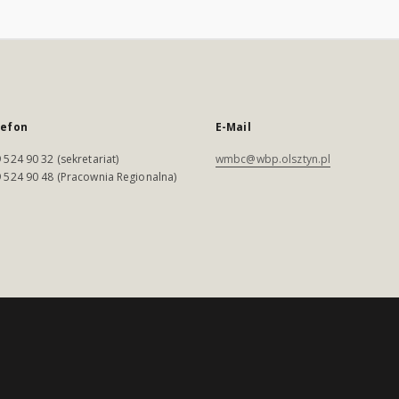
lefon
E-Mail
 524 90 32 (sekretariat)
wmbc@wbp.olsztyn.pl
 524 90 48 (Pracownia Regionalna)