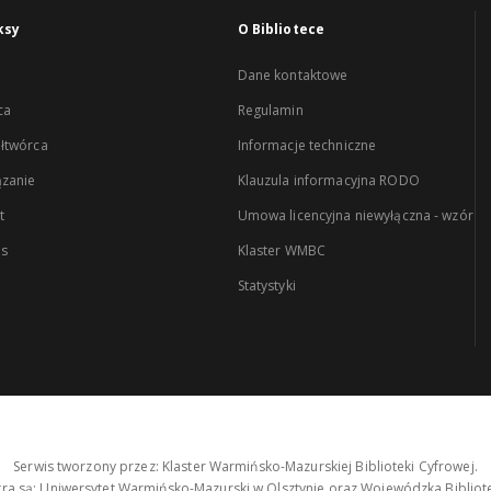
ksy
O Bibliotece
Dane kontaktowe
ca
Regulamin
łtwórca
Informacje techniczne
zanie
Klauzula informacyjna RODO
t
Umowa licencyjna niewyłączna - wzór
es
Klaster WMBC
Statystyki
Serwis tworzony przez: Klaster Warmińsko-Mazurskiej Biblioteki Cyfrowej.
tra są: Uniwersytet Warmińsko-Mazurski w Olsztynie oraz Wojewódzka Bibliote