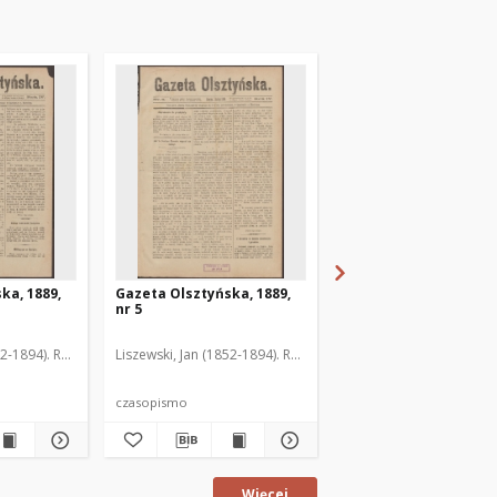
ka, 1889,
Gazeta Olsztyńska, 1889,
Gazeta Olsztyńska, 1
nr 5
nr 6
52-1894). Red.
Liszewski, Jan (1852-1894). Red.
Liszewski, Jan (1852-189
czasopismo
czasopismo
Więcej