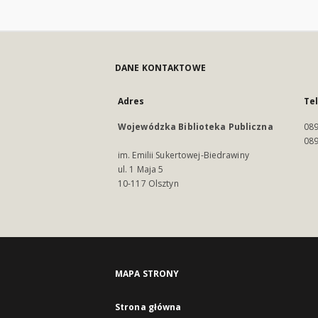
DANE KONTAKTOWE
Adres
Te
Wojewódzka Biblioteka Publiczna
089
089
im. Emilii Sukertowej-Biedrawiny
ul. 1 Maja 5
10-117 Olsztyn
MAPA STRONY
Strona główna