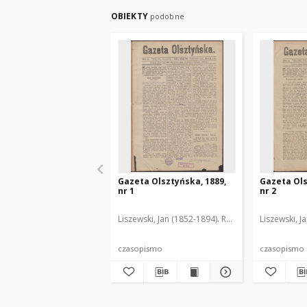
OBIEKTY
podobne
Gazeta Olsztyńska, 1889,
Gazeta Ols
nr 1
nr 2
Liszewski, Jan (1852-1894). Red.
Liszewski, J
czasopismo
czasopismo