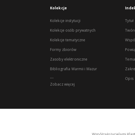
Kolekcje
Inde
Kolekcje instytucji
Tytuł
Kolekcje osób prywatnych
Twór
Kolekcje tematyczne
Wspó
Formy zbiorów
Powią
Zasoby elektroniczne
Tema
Bibliografia Warmii i Mazur
Zakr
...
Opis
Zobacz więcej
Współzałożycielami Klas