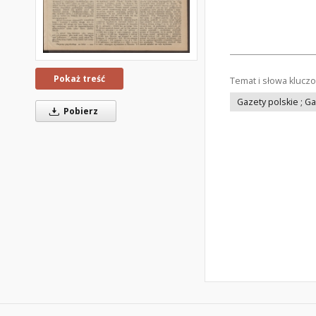
Pokaż treść
Temat i słowa klucz
Gazety polskie ; G
Pobierz