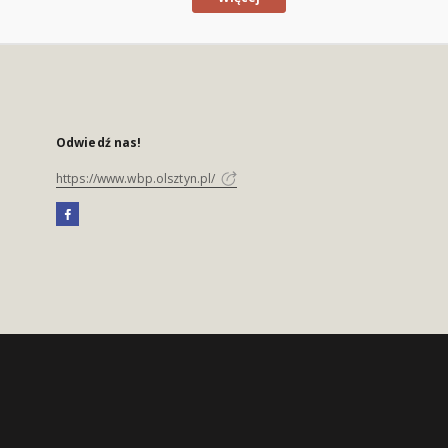
Odwiedź nas!
https://www.wbp.olsztyn.pl/