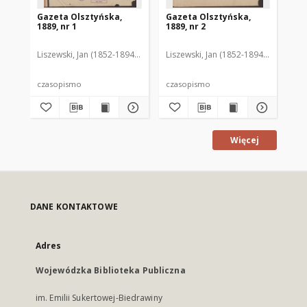
Gazeta Olsztyńska,
Gazeta Olsztyńska,
Ga
1889, nr 1
1889, nr 2
188
Liszewski, Jan (1852-1894). Red.
Liszewski, Jan (1852-1894). Red.
Lis
czasopismo
czasopismo
cz
Więcej
DANE KONTAKTOWE
Adres
Wojewódzka Biblioteka Publiczna
im. Emilii Sukertowej-Biedrawiny