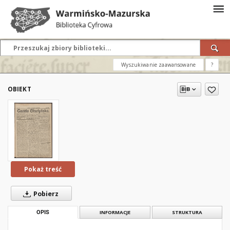
Wyszukiwanie zaawansowane
?
OBIEKT
Pokaż treść
Pobierz
OPIS
INFORMACJE
STRUKTURA