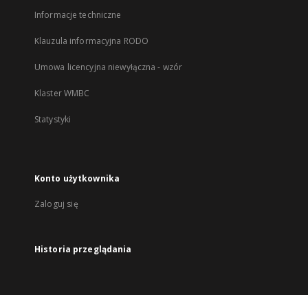
Informacje techniczne
Klauzula informacyjna RODO
Umowa licencyjna niewyłączna - wzór
Klaster WMBC
Statystyki
Konto użytkownika
Zaloguj się
Historia przeglądania