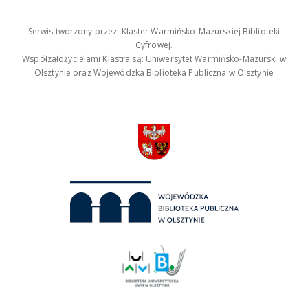
Serwis tworzony przez: Klaster Warmińsko-Mazurskiej Biblioteki
Cyfrowej.
Współzałożycielami Klastra są: Uniwersytet Warmińsko-Mazurski w
Olsztynie oraz Wojewódzka Biblioteka Publiczna w Olsztynie