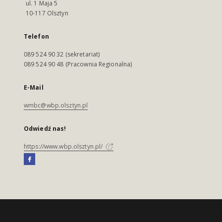
ul. 1 Maja 5
10-117 Olsztyn
Telefon
089 524 90 32 (sekretariat)
089 524 90 48 (Pracownia Regionalna)
E-Mail
wmbc@wbp.olsztyn.pl
Odwiedź nas!
https://www.wbp.olsztyn.pl/