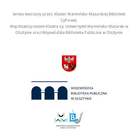
Serwis tworzony przez: Klaster Warmińsko-Mazurskiej Biblioteki
Cyfrowej.
Współzałożycielami Klastra są: Uniwersytet Warmińsko-Mazurski w
Olsztynie oraz Wojewódzka Biblioteka Publiczna w Olsztynie