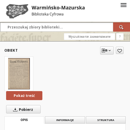
Wyszukiwanie zaawansowane
?
OBIEKT
Pokaż treść
Pobierz
OPIS
INFORMACJE
STRUKTURA