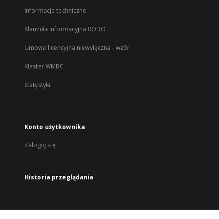
Informacje techniczne
Klauzula informacyjna RODO
Umowa licencyjna niewyłączna - wzór
Klaster WMBC
Statystyki
Konto użytkownika
Zaloguj się
Historia przeglądania