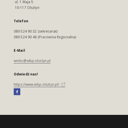
ul. 1 Maja 5
10-117 Olsztyn
Telefon
089 524 90 32 (sekretariat)
089 524 90 48 (Pracownia Regionalna)
E-Mail
wmbc@wbp.olsztyn.pl
Odwiedź nas!
https://www.wbp.olsztyn.pl/