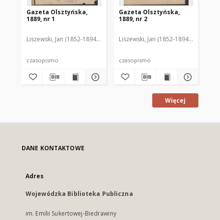
Gazeta Olsztyńska,
Gazeta Olsztyńska,
Ga
1889, nr 1
1889, nr 2
188
Liszewski, Jan (1852-1894). Red.
Liszewski, Jan (1852-1894). Red.
Lis
czasopismo
czasopismo
cz
Więcej
DANE KONTAKTOWE
Adres
Wojewódzka Biblioteka Publiczna
im. Emilii Sukertowej-Biedrawiny