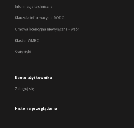
Informacje techniczne
Klauzula informacyjna RODO
Umowa licencyjna niewyłączna - wzór
Klaster WMBC
Statystyki
Konto użytkownika
Zaloguj się
Historia przeglądania