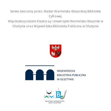
Serwis tworzony przez: Klaster Warmińsko-Mazurskiej Biblioteki
Cyfrowej.
Współzałożycielami Klastra są: Uniwersytet Warmińsko-Mazurski w
Olsztynie oraz Wojewódzka Biblioteka Publiczna w Olsztynie