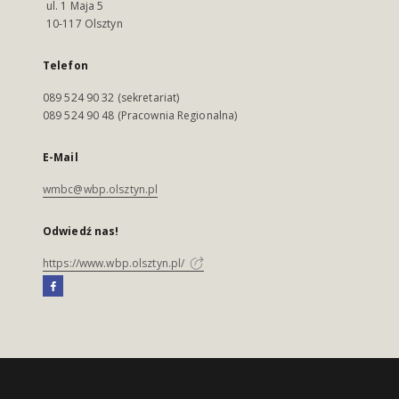
ul. 1 Maja 5
10-117 Olsztyn
Telefon
089 524 90 32 (sekretariat)
089 524 90 48 (Pracownia Regionalna)
E-Mail
wmbc@wbp.olsztyn.pl
Odwiedź nas!
https://www.wbp.olsztyn.pl/