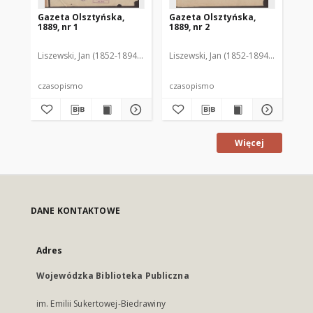
Gazeta Olsztyńska,
Gazeta Olsztyńska,
Ga
1889, nr 1
1889, nr 2
188
Liszewski, Jan (1852-1894). Red.
Liszewski, Jan (1852-1894). Red.
Lis
czasopismo
czasopismo
cz
Więcej
DANE KONTAKTOWE
Adres
Wojewódzka Biblioteka Publiczna
im. Emilii Sukertowej-Biedrawiny