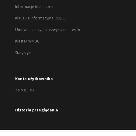
Informacje techniczne
Klauzula informacyjna RODO
Umowa licencyjna niewyłączna - wzór
Klaster WMBC
Statystyki
Konto użytkownika
Zaloguj się
Historia przeglądania