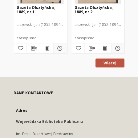
Gazeta Olsztyńska,
Gazeta Olsztyńska,
Ga
1889, nr 1
1889, nr 2
188
Liszewski, Jan (1852-1894). Red.
Liszewski, Jan (1852-1894). Red.
Lis
czasopismo
czasopismo
cz
Więcej
DANE KONTAKTOWE
Adres
Wojewódzka Biblioteka Publiczna
im. Emilii Sukertowej-Biedrawiny