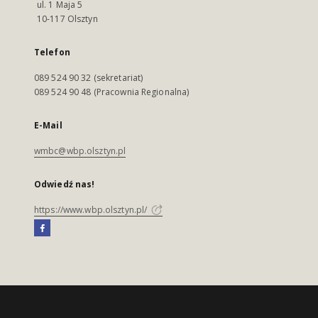
ul. 1 Maja 5
10-117 Olsztyn
Telefon
089 524 90 32 (sekretariat)
089 524 90 48 (Pracownia Regionalna)
E-Mail
wmbc@wbp.olsztyn.pl
Odwiedź nas!
https://www.wbp.olsztyn.pl/