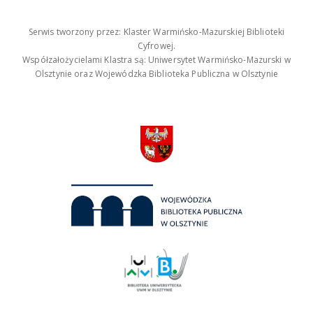
Serwis tworzony przez: Klaster Warmińsko-Mazurskiej Biblioteki
Cyfrowej.
Współzałożycielami Klastra są: Uniwersytet Warmińsko-Mazurski w
Olsztynie oraz Wojewódzka Biblioteka Publiczna w Olsztynie