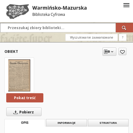
Wyszukiwanie zaawansowane
?
OBIEKT
Pokaż treść
Pobierz
OPIS
INFORMACJE
STRUKTURA