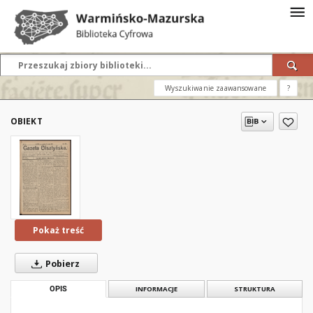
Wyszukiwanie zaawansowane
?
OBIEKT
Pokaż treść
Pobierz
OPIS
INFORMACJE
STRUKTURA