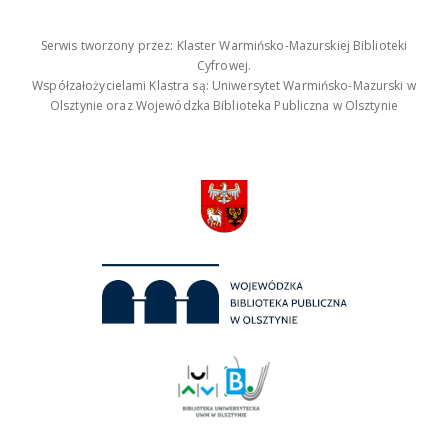
Serwis tworzony przez: Klaster Warmińsko-Mazurskiej Biblioteki
Cyfrowej.
Współzałożycielami Klastra są: Uniwersytet Warmińsko-Mazurski w
Olsztynie oraz Wojewódzka Biblioteka Publiczna w Olsztynie