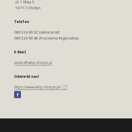
ul. 1 Maja 5
10-117 Olsztyn
Telefon
089 524 90 32 (sekretariat)
089 524 90 48 (Pracownia Regionalna)
E-Mail
wmbc@wbp.olsztyn.pl
Odwiedź nas!
https://www.wbp.olsztyn.pl/