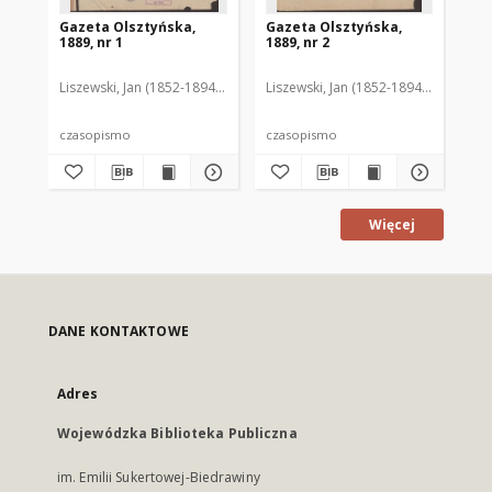
Gazeta Olsztyńska,
Gazeta Olsztyńska,
Ga
1889, nr 1
1889, nr 2
188
Liszewski, Jan (1852-1894). Red.
Liszewski, Jan (1852-1894). Red.
Lis
czasopismo
czasopismo
cz
Więcej
DANE KONTAKTOWE
Adres
Wojewódzka Biblioteka Publiczna
im. Emilii Sukertowej-Biedrawiny