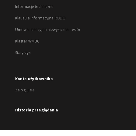
Informacje techniczne
Klauzula informacyjna RODO
Umowa licencyjna niewyłączna - wzór
Klaster WMBC
Statystyki
Konto użytkownika
Zaloguj się
Historia przeglądania