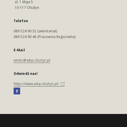
ul. 1 Maja 5
10-117 Olsztyn
Telefon
089 524 90 32 (sekretariat)
089 524 90 48 (Pracownia Regionalna)
E-Mail
wmbc@wbp.olsztyn.pl
Odwiedź nas!
https://www.wbp.olsztyn.pl/