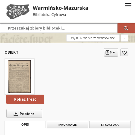
Wyszukiwanie zaawansowane
?
OBIEKT
Pokaż treść
Pobierz
OPIS
INFORMACJE
STRUKTURA