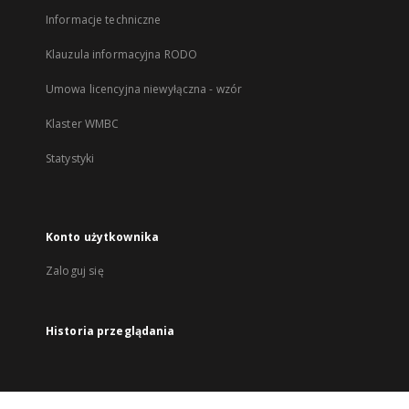
Informacje techniczne
Klauzula informacyjna RODO
Umowa licencyjna niewyłączna - wzór
Klaster WMBC
Statystyki
Konto użytkownika
Zaloguj się
Historia przeglądania