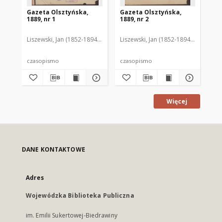
Gazeta Olsztyńska,
Gazeta Olsztyńska,
Ga
1889, nr 1
1889, nr 2
188
Liszewski, Jan (1852-1894). Red.
Liszewski, Jan (1852-1894). Red.
Lis
czasopismo
czasopismo
cz
Więcej
DANE KONTAKTOWE
Adres
Wojewódzka Biblioteka Publiczna
im. Emilii Sukertowej-Biedrawiny