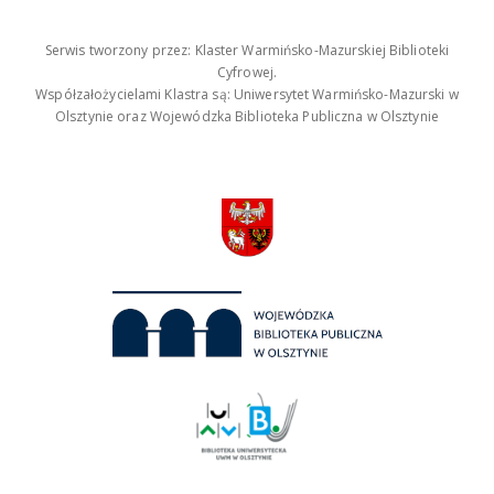
Serwis tworzony przez: Klaster Warmińsko-Mazurskiej Biblioteki
Cyfrowej.
Współzałożycielami Klastra są: Uniwersytet Warmińsko-Mazurski w
Olsztynie oraz Wojewódzka Biblioteka Publiczna w Olsztynie