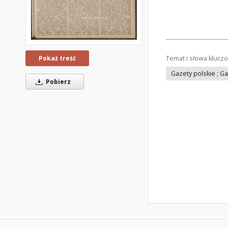
Temat i słowa klucz
Pokaż treść
Gazety polskie ; G
Pobierz