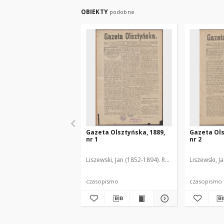
OBIEKTY
podobne
Gazeta Olsztyńska, 1889,
Gazeta Ols
nr 1
nr 2
Liszewski, Jan (1852-1894). Red.
Liszewski, J
czasopismo
czasopismo