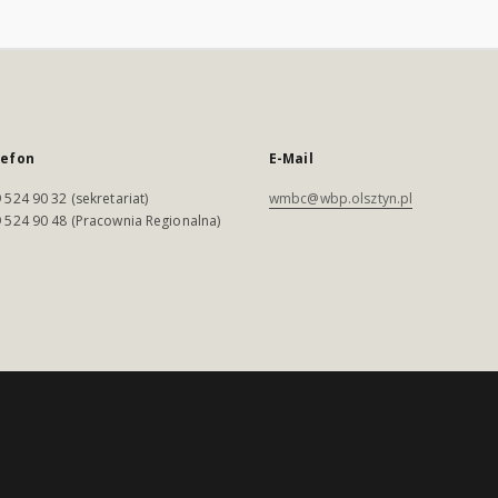
lefon
E-Mail
 524 90 32 (sekretariat)
wmbc@wbp.olsztyn.pl
 524 90 48 (Pracownia Regionalna)