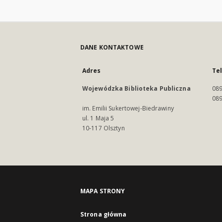
DANE KONTAKTOWE
Adres
Te
Wojewódzka Biblioteka Publiczna
089
089
im. Emilii Sukertowej-Biedrawiny
ul. 1 Maja 5
10-117 Olsztyn
MAPA STRONY
Strona główna