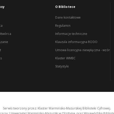
ksy
O Bibliotece
Dane kontaktowe
ca
Regulamin
łtwórca
Informacje techniczne
zanie
Klauzula informacyjna RODO
t
Umowa licencyjna niewyłączna - wzór
es
Klaster WMBC
Statystyki
Serwis tworzony przez: Klaster Warmińsko-Mazurskiej Biblioteki Cyfrowej.
tra są: Uniwersytet Warmińsko-Mazurski w Olsztynie oraz Wojewódzka Bibliote