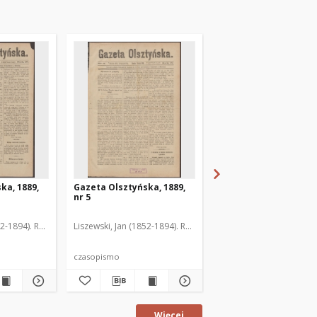
ka, 1889,
Gazeta Olsztyńska, 1889,
Gazeta Olsztyńska, 1
nr 5
nr 6
52-1894). Red.
Liszewski, Jan (1852-1894). Red.
Liszewski, Jan (1852-189
czasopismo
czasopismo
Więcej