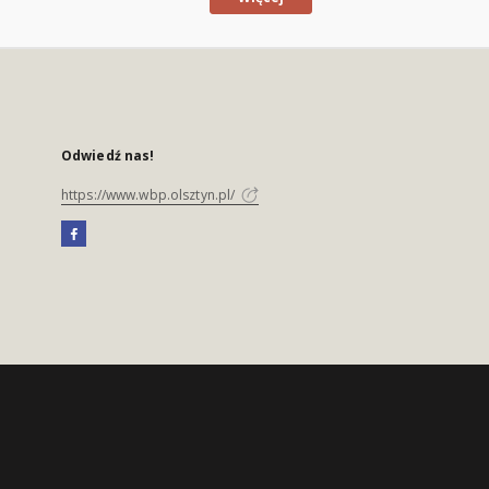
Odwiedź nas!
https://www.wbp.olsztyn.pl/