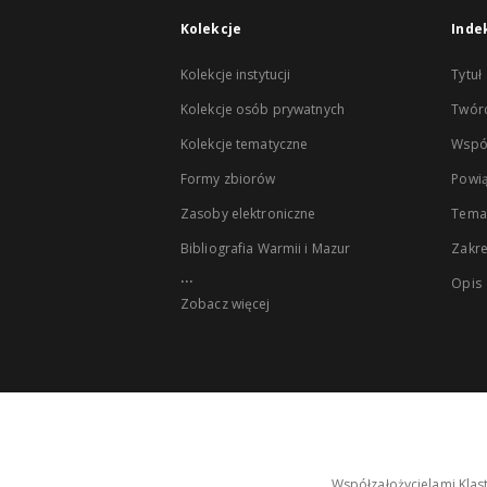
Kolekcje
Inde
Kolekcje instytucji
Tytuł
Kolekcje osób prywatnych
Twór
Kolekcje tematyczne
Wspó
Formy zbiorów
Powią
Zasoby elektroniczne
Tema
Bibliografia Warmii i Mazur
Zakr
...
Opis
Zobacz więcej
Współzałożycielami Klas