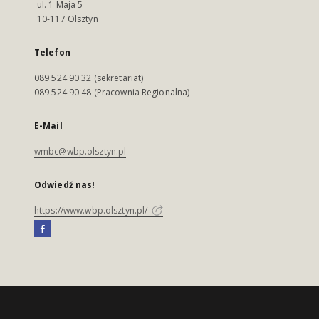
ul. 1 Maja 5
10-117 Olsztyn
Telefon
089 524 90 32 (sekretariat)
089 524 90 48 (Pracownia Regionalna)
E-Mail
wmbc@wbp.olsztyn.pl
Odwiedź nas!
https://www.wbp.olsztyn.pl/