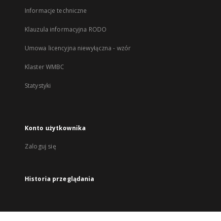
Informacje techniczne
Klauzula informacyjna RODO
Umowa licencyjna niewyłączna - wzór
Klaster WMBC
Statystyki
Konto użytkownika
Zaloguj się
Historia przeglądania