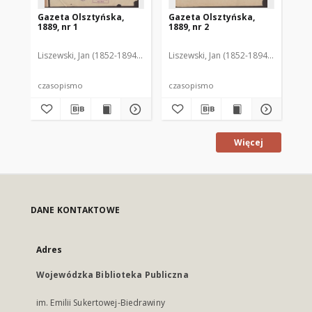
Gazeta Olsztyńska,
Gazeta Olsztyńska,
Ga
1889, nr 1
1889, nr 2
188
Liszewski, Jan (1852-1894). Red.
Liszewski, Jan (1852-1894). Red.
Lis
czasopismo
czasopismo
cz
Więcej
DANE KONTAKTOWE
Adres
Wojewódzka Biblioteka Publiczna
im. Emilii Sukertowej-Biedrawiny