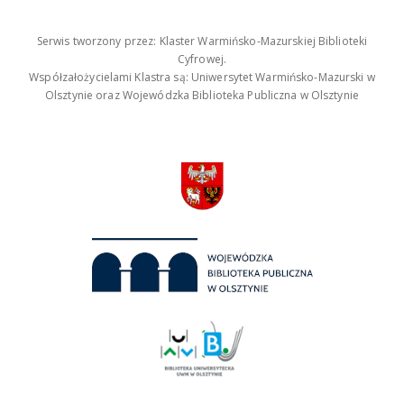
Serwis tworzony przez: Klaster Warmińsko-Mazurskiej Biblioteki
Cyfrowej.
Współzałożycielami Klastra są: Uniwersytet Warmińsko-Mazurski w
Olsztynie oraz Wojewódzka Biblioteka Publiczna w Olsztynie