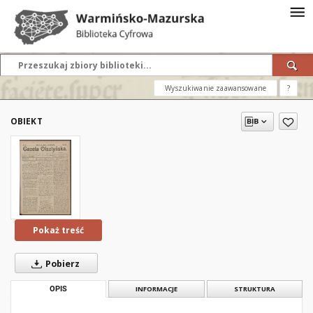
Wyszukiwanie zaawansowane
?
OBIEKT
Pokaż treść
Pobierz
OPIS
INFORMACJE
STRUKTURA