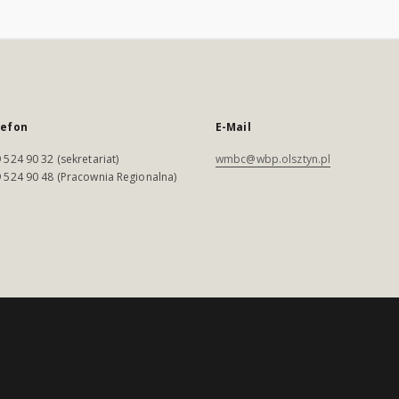
lefon
E-Mail
 524 90 32 (sekretariat)
wmbc@wbp.olsztyn.pl
 524 90 48 (Pracownia Regionalna)