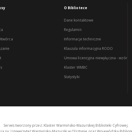
ksy
O Bibliotece
Dane kontaktowe
ca
Regulamin
łtwórca
Informacje techniczne
zanie
Klauzula informacyjna RODO
t
Umowa licencyjna niewyłączna - wzór
es
Klaster WMBC
Statystyki
Serwis tworzony przez: Klaster Warmińsko-Mazurskiej Biblioteki Cyfrowej.
tra są: Uniwersytet Warmińsko-Mazurski w Olsztynie oraz Wojewódzka Bibliote