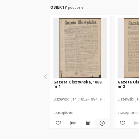
OBIEKTY
podobne
Gazeta Olsztyńska, 1889,
Gazeta Ols
nr 1
nr 2
Liszewski, Jan (1852-1894). Red.
Liszewski, J
czasopismo
czasopismo