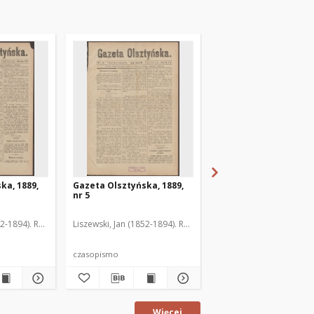
ka, 1889,
Gazeta Olsztyńska, 1889,
Gazeta Olsztyńska, 1
nr 5
nr 6
52-1894). Red.
Liszewski, Jan (1852-1894). Red.
Liszewski, Jan (1852-189
czasopismo
czasopismo
Więcej