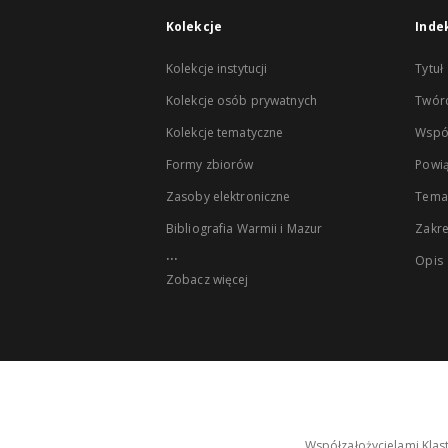
Kolekcje
Inde
Kolekcje instytucji
Tytuł
Kolekcje osób prywatnych
Twór
Kolekcje tematyczne
Wspó
Formy zbiorów
Powią
Zasoby elektroniczne
Tema
Bibliografia Warmii i Mazur
Zakr
...
Opis
Zobacz więcej
Współzałożycielami Klas