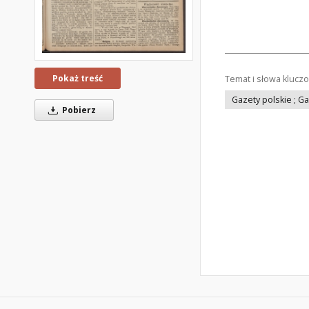
Pokaż treść
Temat i słowa klucz
Gazety polskie ; G
Pobierz