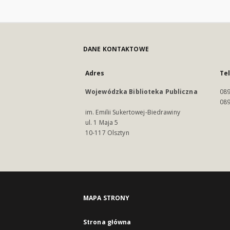
DANE KONTAKTOWE
Adres
Te
Wojewódzka Biblioteka Publiczna
089
089
im. Emilii Sukertowej-Biedrawiny
ul. 1 Maja 5
10-117 Olsztyn
MAPA STRONY
Strona główna