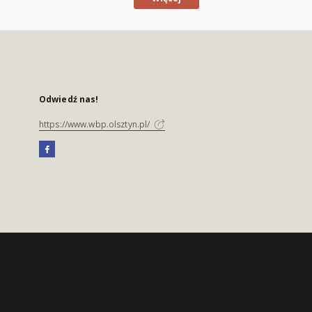
Odwiedź nas!
https://www.wbp.olsztyn.pl/