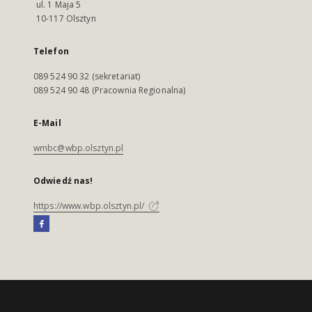
ul. 1 Maja 5
10-117 Olsztyn
Telefon
089 524 90 32 (sekretariat)
089 524 90 48 (Pracownia Regionalna)
E-Mail
wmbc@wbp.olsztyn.pl
Odwiedź nas!
https://www.wbp.olsztyn.pl/