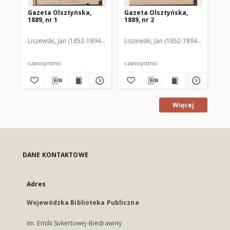
Gazeta Olsztyńska,
Gazeta Olsztyńska,
Ga
1889, nr 1
1889, nr 2
188
Liszewski, Jan (1852-1894). Red.
Liszewski, Jan (1852-1894). Red.
Lis
czasopismo
czasopismo
cz
Więcej
DANE KONTAKTOWE
Adres
Wojewódzka Biblioteka Publiczna
im. Emilii Sukertowej-Biedrawiny