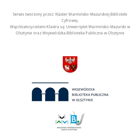
Serwis tworzony przez: Klaster Warmińsko-Mazurskiej Biblioteki
Cyfrowej.
Współzałożycielami Klastra są: Uniwersytet Warmińsko-Mazurski w
Olsztynie oraz Wojewódzka Biblioteka Publiczna w Olsztynie