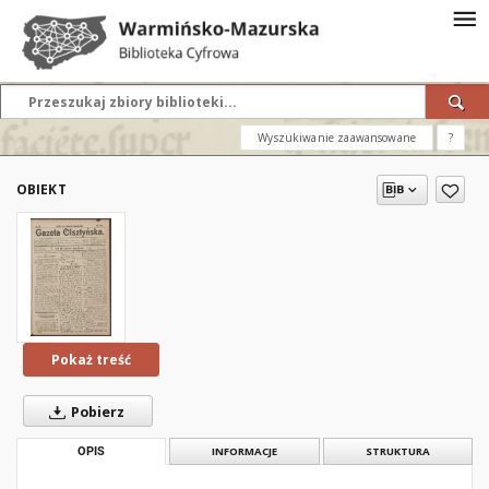
Wyszukiwanie zaawansowane
?
OBIEKT
Pokaż treść
Pobierz
OPIS
INFORMACJE
STRUKTURA