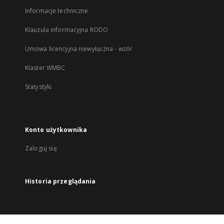
Informacje techniczne
Klauzula informacyjna RODO
Umowa licencyjna niewyłączna - wzór
Klaster WMBC
Statystyki
Konto użytkownika
Zaloguj się
Historia przeglądania