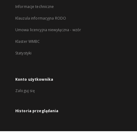
Informacje techniczne
Klauzula informacyjna RODO
Umowa licencyjna niewyłączna - wzór
Klaster WMBC
Statystyki
Konto użytkownika
Zaloguj się
Historia przeglądania