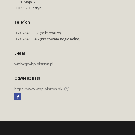
ul. 1 Maja 5
10-117 Olsztyn
Telefon
089 524 90 32 (sekretariat)
089 524 90 48 (Pracownia Regionalna)
E-Mail
wmbc@wbp.olsztyn.pl
Odwiedź nas!
https://www.wbp.olsztyn.pl/