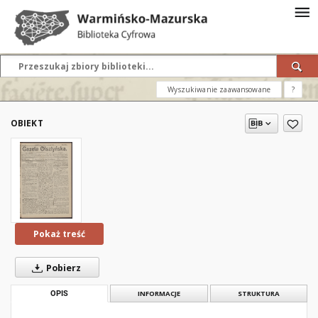
Wyszukiwanie zaawansowane
?
OBIEKT
Pokaż treść
Pobierz
OPIS
INFORMACJE
STRUKTURA