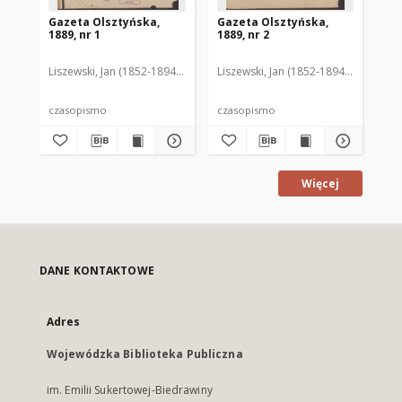
Gazeta Olsztyńska,
Gazeta Olsztyńska,
Ga
1889, nr 1
1889, nr 2
188
Liszewski, Jan (1852-1894). Red.
Liszewski, Jan (1852-1894). Red.
Lis
czasopismo
czasopismo
cz
Więcej
DANE KONTAKTOWE
Adres
Wojewódzka Biblioteka Publiczna
im. Emilii Sukertowej-Biedrawiny