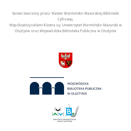
Serwis tworzony przez: Klaster Warmińsko-Mazurskiej Biblioteki
Cyfrowej.
Współzałożycielami Klastra są: Uniwersytet Warmińsko-Mazurski w
Olsztynie oraz Wojewódzka Biblioteka Publiczna w Olsztynie