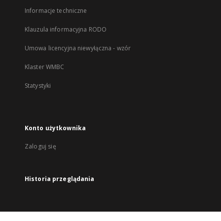
Informacje techniczne
Klauzula informacyjna RODO
Umowa licencyjna niewyłączna - wzór
Klaster WMBC
Statystyki
Konto użytkownika
Zaloguj się
Historia przeglądania