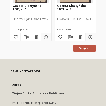
Gazeta Olsztyńska,
Gazeta Olsztyńska,
Ga
1889, nr 1
1889, nr 2
188
Liszewski, Jan (1852-1894). Red.
Liszewski, Jan (1852-1894). Red.
Lis
czasopismo
czasopismo
cz
Więcej
DANE KONTAKTOWE
Adres
Wojewódzka Biblioteka Publiczna
im. Emilii Sukertowej-Biedrawiny