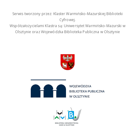
Serwis tworzony przez: Klaster Warmińsko-Mazurskiej Biblioteki
Cyfrowej.
Współzałożycielami Klastra są: Uniwersytet Warmińsko-Mazurski w
Olsztynie oraz Wojewódzka Biblioteka Publiczna w Olsztynie