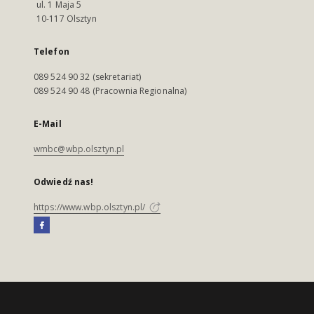
ul. 1 Maja 5
10-117 Olsztyn
Telefon
089 524 90 32 (sekretariat)
089 524 90 48 (Pracownia Regionalna)
E-Mail
wmbc@wbp.olsztyn.pl
Odwiedź nas!
https://www.wbp.olsztyn.pl/