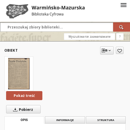
Wyszukiwanie zaawansowane
?
OBIEKT
Pokaż treść
Pobierz
OPIS
INFORMACJE
STRUKTURA