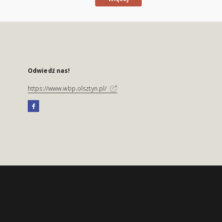
Odwiedź nas!
https://www.wbp.olsztyn.pl/