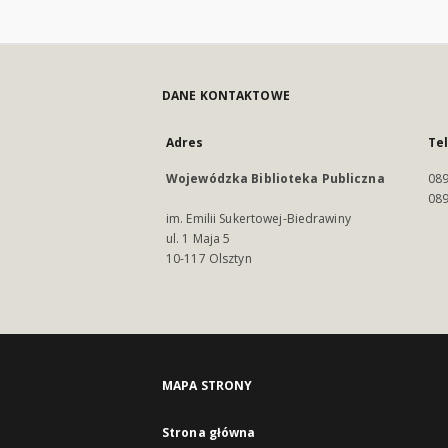
DANE KONTAKTOWE
Adres
Te
Wojewódzka Biblioteka Publiczna
089
089
im. Emilii Sukertowej-Biedrawiny
ul. 1 Maja 5
10-117 Olsztyn
MAPA STRONY
Strona główna