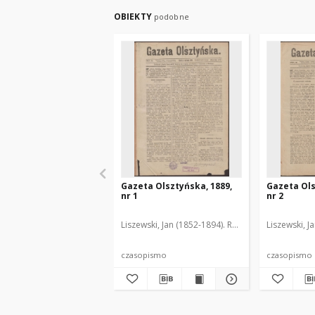
OBIEKTY
podobne
Gazeta Olsztyńska, 1889,
Gazeta Ols
nr 1
nr 2
Liszewski, Jan (1852-1894). Red.
Liszewski, J
czasopismo
czasopismo