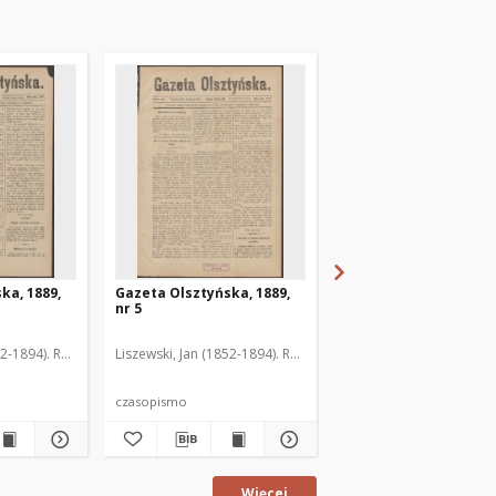
ka, 1889,
Gazeta Olsztyńska, 1889,
Gazeta Olsztyńska, 1
nr 5
nr 6
52-1894). Red.
Liszewski, Jan (1852-1894). Red.
Liszewski, Jan (1852-189
czasopismo
czasopismo
Więcej