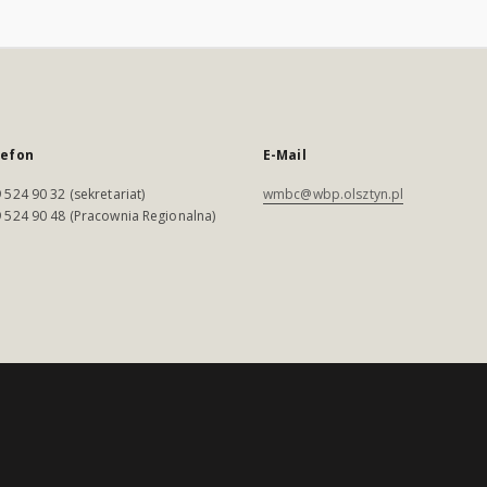
lefon
E-Mail
 524 90 32 (sekretariat)
wmbc@wbp.olsztyn.pl
 524 90 48 (Pracownia Regionalna)