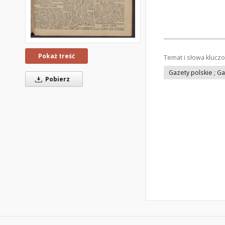
Pokaż treść
Temat i słowa klucz
Gazety polskie ; G
Pobierz