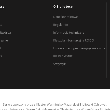
ksy
O Bibliotece
Dane kontaktowe
ca
Regulamin
łtwórca
Informacje techniczne
zanie
Klauzula informacyjna RODO
t
Umowa licencyjna niewyłączna - wzór
es
Klaster WMBC
Statystyki
Serwis tworzony przez: Klaster Warmińsko-Mazurskiej Biblioteki Cyfrowej.
tra są: Uniwersytet Warmińsko-Mazurski w Olsztynie oraz Wojewódzka Bibliote