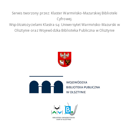
Serwis tworzony przez: Klaster Warmińsko-Mazurskiej Biblioteki
Cyfrowej.
Współzałożycielami Klastra są: Uniwersytet Warmińsko-Mazurski w
Olsztynie oraz Wojewódzka Biblioteka Publiczna w Olsztynie