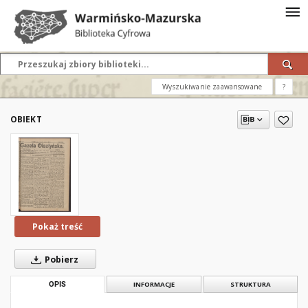
Wyszukiwanie zaawansowane
?
OBIEKT
Pokaż treść
Pobierz
OPIS
INFORMACJE
STRUKTURA