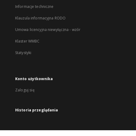
Informacje techniczne
Klauzula informacyjna RODO
Umowa licencyjna niewyłączna - wzór
Klaster WMBC
Statystyki
Konto użytkownika
Zaloguj się
Historia przeglądania