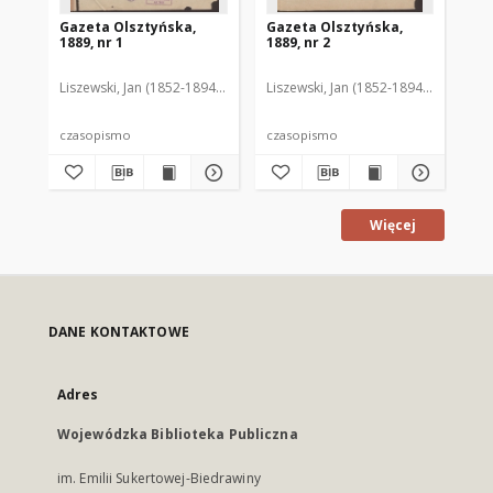
Gazeta Olsztyńska,
Gazeta Olsztyńska,
Ga
1889, nr 1
1889, nr 2
188
Liszewski, Jan (1852-1894). Red.
Liszewski, Jan (1852-1894). Red.
Lis
czasopismo
czasopismo
cz
Więcej
DANE KONTAKTOWE
Adres
Wojewódzka Biblioteka Publiczna
im. Emilii Sukertowej-Biedrawiny