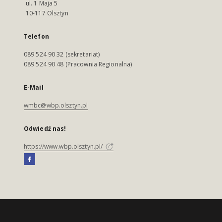
ul. 1 Maja 5
10-117 Olsztyn
Telefon
089 524 90 32 (sekretariat)
089 524 90 48 (Pracownia Regionalna)
E-Mail
wmbc@wbp.olsztyn.pl
Odwiedź nas!
https://www.wbp.olsztyn.pl/