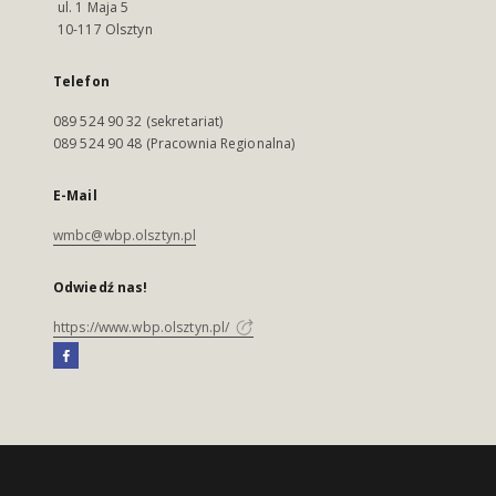
ul. 1 Maja 5
10-117 Olsztyn
Telefon
089 524 90 32 (sekretariat)
089 524 90 48 (Pracownia Regionalna)
E-Mail
wmbc@wbp.olsztyn.pl
Odwiedź nas!
https://www.wbp.olsztyn.pl/