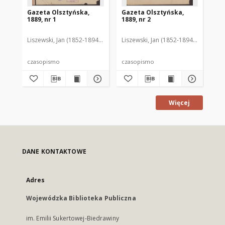
Gazeta Olsztyńska,
Gazeta Olsztyńska,
Ga
1889, nr 1
1889, nr 2
188
Liszewski, Jan (1852-1894). Red.
Liszewski, Jan (1852-1894). Red.
Lis
czasopismo
czasopismo
cz
Więcej
DANE KONTAKTOWE
Adres
Wojewódzka Biblioteka Publiczna
im. Emilii Sukertowej-Biedrawiny