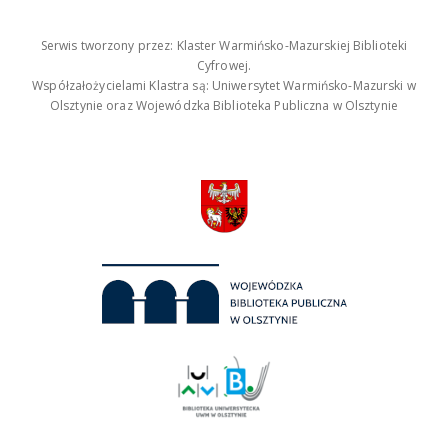
Serwis tworzony przez: Klaster Warmińsko-Mazurskiej Biblioteki
Cyfrowej.
Współzałożycielami Klastra są: Uniwersytet Warmińsko-Mazurski w
Olsztynie oraz Wojewódzka Biblioteka Publiczna w Olsztynie