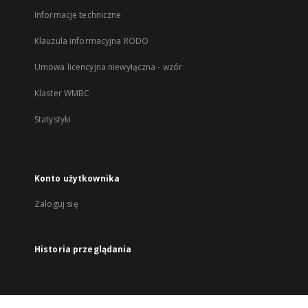
Informacje techniczne
Klauzula informacyjna RODO
Umowa licencyjna niewyłączna - wzór
Klaster WMBC
Statystyki
Konto użytkownika
Zaloguj się
Historia przeglądania