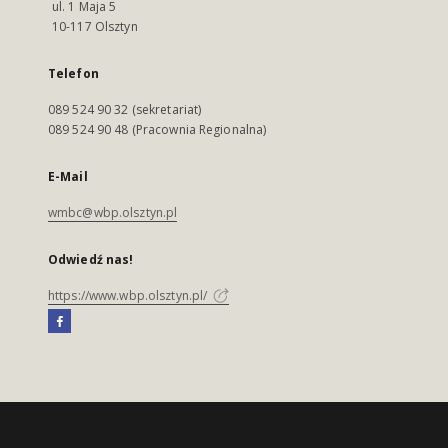
ul. 1 Maja 5
10-117 Olsztyn
Telefon
089 524 90 32 (sekretariat)
089 524 90 48 (Pracownia Regionalna)
E-Mail
wmbc@wbp.olsztyn.pl
Odwiedź nas!
https://www.wbp.olsztyn.pl/