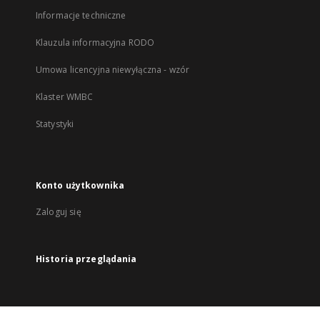
Informacje techniczne
Klauzula informacyjna RODO
Umowa licencyjna niewyłączna - wzór
Klaster WMBC
Statystyki
Konto użytkownika
Zaloguj się
Historia przeglądania