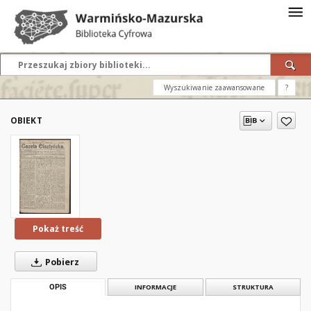
Wyszukiwanie zaawansowane
?
OBIEKT
Pokaż treść
Pobierz
OPIS
INFORMACJE
STRUKTURA