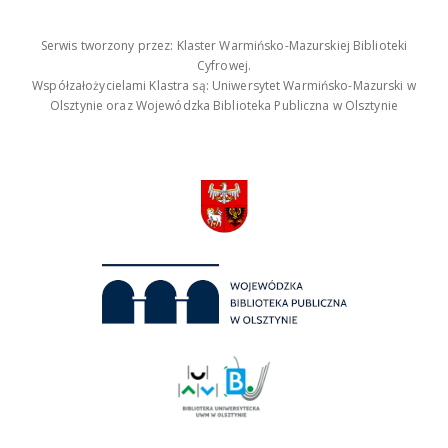
Serwis tworzony przez: Klaster Warmińsko-Mazurskiej Biblioteki
Cyfrowej.
Współzałożycielami Klastra są: Uniwersytet Warmińsko-Mazurski w
Olsztynie oraz Wojewódzka Biblioteka Publiczna w Olsztynie