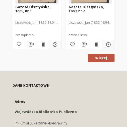
Gazeta Olsztyńska,
Gazeta Olsztyńska,
Ga
1889, nr 1
1889, nr 2
188
Liszewski, Jan (1852-1894). Red.
Liszewski, Jan (1852-1894). Red.
Lis
czasopismo
czasopismo
cz
Więcej
DANE KONTAKTOWE
Adres
Wojewódzka Biblioteka Publiczna
im. Emilii Sukertowej-Biedrawiny