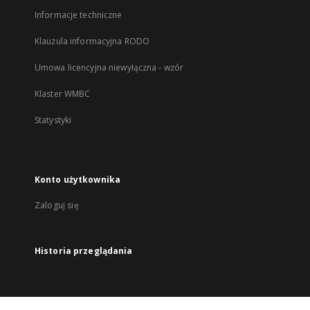
Informacje techniczne
Klauzula informacyjna RODO
Umowa licencyjna niewyłączna - wzór
Klaster WMBC
Statystyki
Konto użytkownika
Zaloguj się
Historia przeglądania