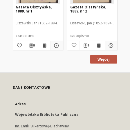
Gazeta Olsztyńska,
Gazeta Olsztyńska,
Ga
1889, nr 1
1889, nr 2
188
Liszewski, Jan (1852-1894). Red.
Liszewski, Jan (1852-1894). Red.
Lis
czasopismo
czasopismo
cz
Więcej
DANE KONTAKTOWE
Adres
Wojewódzka Biblioteka Publiczna
im. Emilii Sukertowej-Biedrawiny