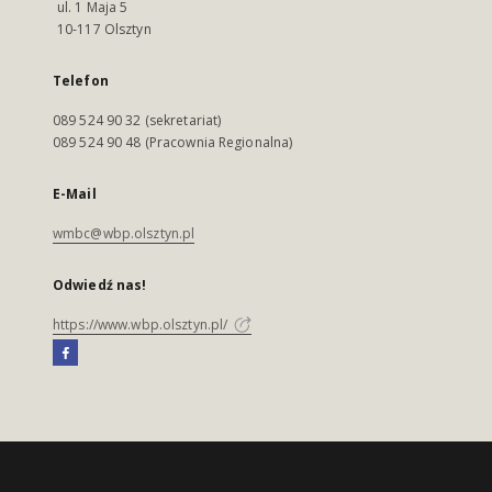
ul. 1 Maja 5
10-117 Olsztyn
Telefon
089 524 90 32 (sekretariat)
089 524 90 48 (Pracownia Regionalna)
E-Mail
wmbc@wbp.olsztyn.pl
Odwiedź nas!
https://www.wbp.olsztyn.pl/