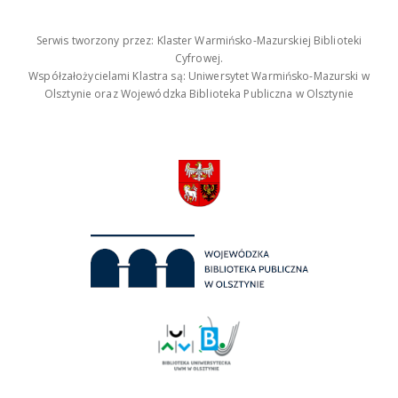
Serwis tworzony przez: Klaster Warmińsko-Mazurskiej Biblioteki
Cyfrowej.
Współzałożycielami Klastra są: Uniwersytet Warmińsko-Mazurski w
Olsztynie oraz Wojewódzka Biblioteka Publiczna w Olsztynie