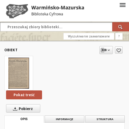
Wyszukiwanie zaawansowane
?
OBIEKT
Pokaż treść
Pobierz
OPIS
INFORMACJE
STRUKTURA