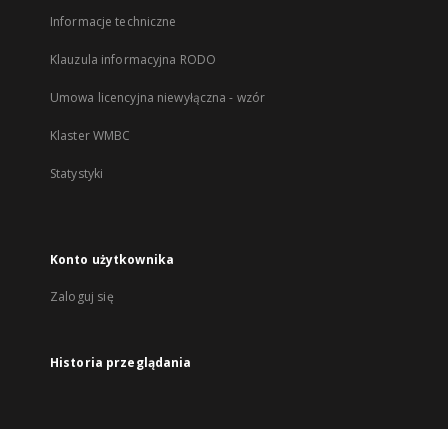
Informacje techniczne
Klauzula informacyjna RODO
Umowa licencyjna niewyłączna - wzór
Klaster WMBC
Statystyki
Konto użytkownika
Zaloguj się
Historia przeglądania