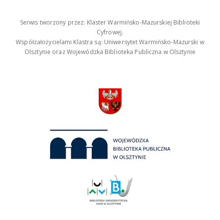
Serwis tworzony przez: Klaster Warmińsko-Mazurskiej Biblioteki
Cyfrowej.
Współzałożycielami Klastra są: Uniwersytet Warmińsko-Mazurski w
Olsztynie oraz Wojewódzka Biblioteka Publiczna w Olsztynie