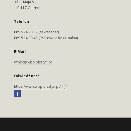
ul. 1 Maja 5
10-117 Olsztyn
Telefon
089 524 90 32 (sekretariat)
089 524 90 48 (Pracownia Regionalna)
E-Mail
wmbc@wbp.olsztyn.pl
Odwiedź nas!
https://www.wbp.olsztyn.pl/