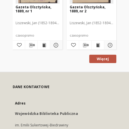
Gazeta Olsztyńska,
Gazeta Olsztyńska,
Ga
1889, nr 1
1889, nr 2
188
Liszewski, Jan (1852-1894). Red.
Liszewski, Jan (1852-1894). Red.
Lis
czasopismo
czasopismo
cz
Więcej
DANE KONTAKTOWE
Adres
Wojewódzka Biblioteka Publiczna
im. Emilii Sukertowej-Biedrawiny