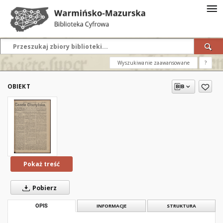
Wyszukiwanie zaawansowane
?
OBIEKT
Pokaż treść
Pobierz
OPIS
INFORMACJE
STRUKTURA