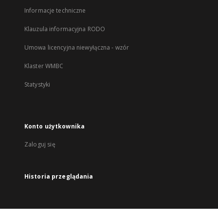
Informacje techniczne
Klauzula informacyjna RODO
Umowa licencyjna niewyłączna - wzór
Klaster WMBC
Statystyki
Konto użytkownika
Zaloguj się
Historia przeglądania