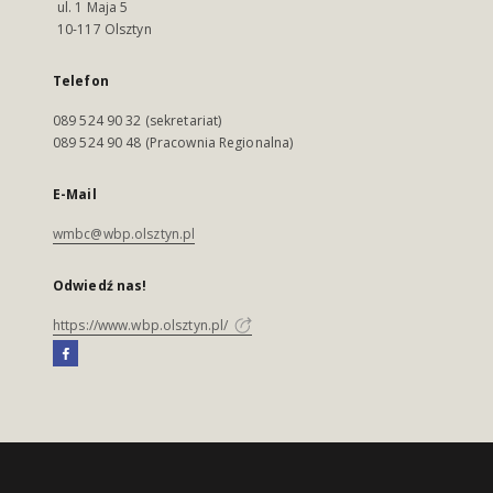
ul. 1 Maja 5
10-117 Olsztyn
Telefon
089 524 90 32 (sekretariat)
089 524 90 48 (Pracownia Regionalna)
E-Mail
wmbc@wbp.olsztyn.pl
Odwiedź nas!
https://www.wbp.olsztyn.pl/