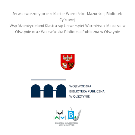
Serwis tworzony przez: Klaster Warmińsko-Mazurskiej Biblioteki
Cyfrowej.
Współzałożycielami Klastra są: Uniwersytet Warmińsko-Mazurski w
Olsztynie oraz Wojewódzka Biblioteka Publiczna w Olsztynie