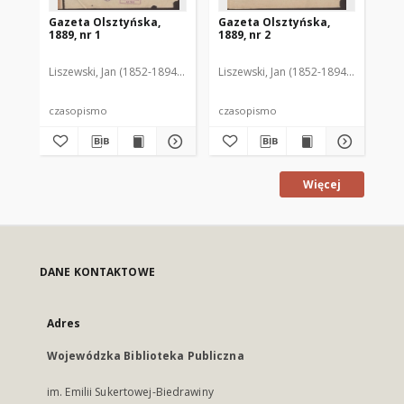
Gazeta Olsztyńska,
Gazeta Olsztyńska,
Ga
1889, nr 1
1889, nr 2
188
Liszewski, Jan (1852-1894). Red.
Liszewski, Jan (1852-1894). Red.
Lis
czasopismo
czasopismo
cz
Więcej
DANE KONTAKTOWE
Adres
Wojewódzka Biblioteka Publiczna
im. Emilii Sukertowej-Biedrawiny