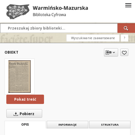
Wyszukiwanie zaawansowane
?
OBIEKT
Pokaż treść
Pobierz
OPIS
INFORMACJE
STRUKTURA