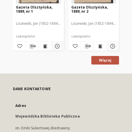
Gazeta Olsztyńska,
Gazeta Olsztyńska,
Ga
1889, nr 1
1889, nr 2
188
Liszewski, Jan (1852-1894). Red.
Liszewski, Jan (1852-1894). Red.
Lis
czasopismo
czasopismo
cz
Więcej
DANE KONTAKTOWE
Adres
Wojewódzka Biblioteka Publiczna
im. Emilii Sukertowej-Biedrawiny