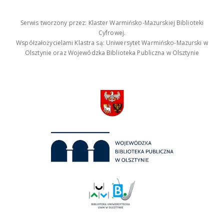
Serwis tworzony przez: Klaster Warmińsko-Mazurskiej Biblioteki
Cyfrowej.
Współzałożycielami Klastra są: Uniwersytet Warmińsko-Mazurski w
Olsztynie oraz Wojewódzka Biblioteka Publiczna w Olsztynie