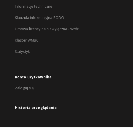
Informacje techniczne
Klauzula informacyjna RODO
Umowa licencyjna niewyłączna - wzór
Klaster WMBC
Statystyki
Konto użytkownika
Zaloguj się
Historia przeglądania