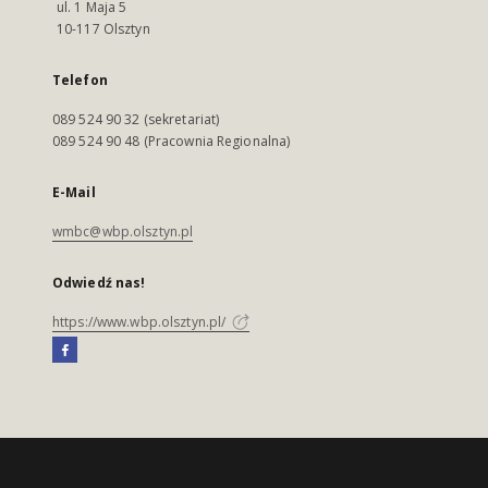
ul. 1 Maja 5
10-117 Olsztyn
Telefon
089 524 90 32 (sekretariat)
089 524 90 48 (Pracownia Regionalna)
E-Mail
wmbc@wbp.olsztyn.pl
Odwiedź nas!
https://www.wbp.olsztyn.pl/