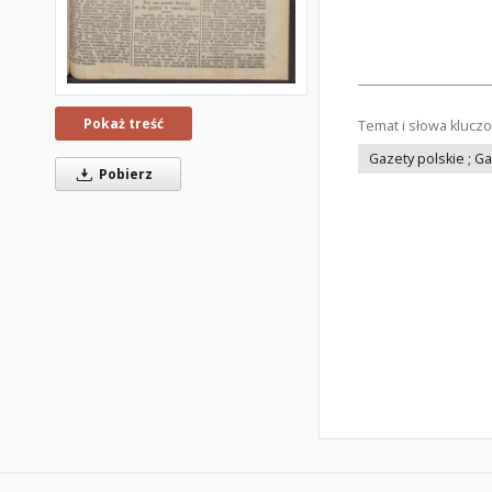
Pokaż treść
Temat i słowa klucz
Gazety polskie ; G
Pobierz