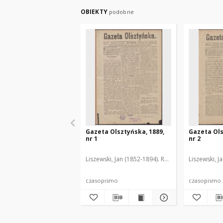
OBIEKTY
podobne
Gazeta Olsztyńska, 1889,
Gazeta Ols
nr 1
nr 2
Liszewski, Jan (1852-1894). Red.
Liszewski, J
czasopismo
czasopismo