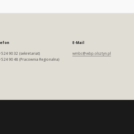
lefon
E-Mail
 524 90 32 (sekretariat)
wmbc@wbp.olsztyn.pl
 524 90 48 (Pracownia Regionalna)