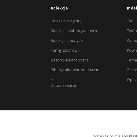
Kolekcje
Inde
Kolekcje instytucji
Tytuł
Kolekcje osób prywatnych
Twór
Kolekcje tematyczne
Wspó
Formy zbiorów
Powią
Zasoby elektroniczne
Tema
Bibliografia Warmii i Mazur
Zakr
...
Opis
Zobacz więcej
Współzałożycielami Klas