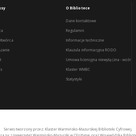
ksy
O Bibliotece
Dane kontaktowe
ca
Regulamin
łtwórca
Informacje techniczne
zanie
Klauzula informacyjna RODO
t
Umowa licencyjna niewyłączna - wzór
es
Klaster WMBC
Statystyki
Serwis tworzony przez: Klaster Warmińsko-Mazurskiej Biblioteki Cyfrowej.
tra są: Uniwersytet Warmińsko-Mazurski w Olsztynie oraz Wojewódzka Bibliote