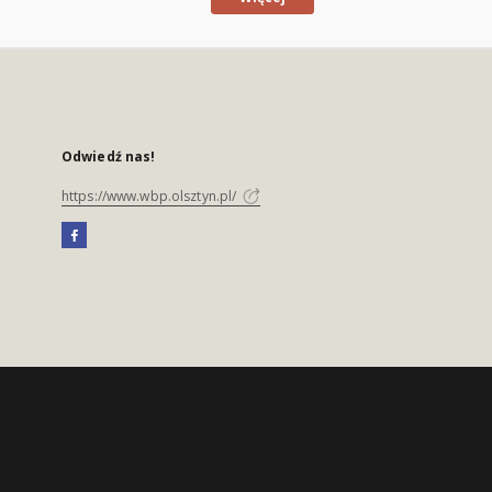
Odwiedź nas!
https://www.wbp.olsztyn.pl/