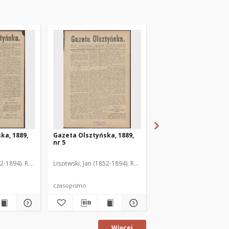
ka, 1889,
Gazeta Olsztyńska, 1889,
Gazeta Olsztyńska, 1
nr 5
nr 6
52-1894). Red.
Liszewski, Jan (1852-1894). Red.
Liszewski, Jan (1852-189
czasopismo
czasopismo
Więcej