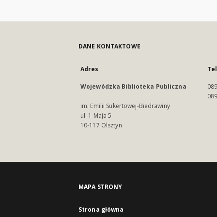
DANE KONTAKTOWE
Adres
Te
Wojewódzka Biblioteka Publiczna
089
089
im. Emilii Sukertowej-Biedrawiny
ul. 1 Maja 5
10-117 Olsztyn
MAPA STRONY
Strona główna