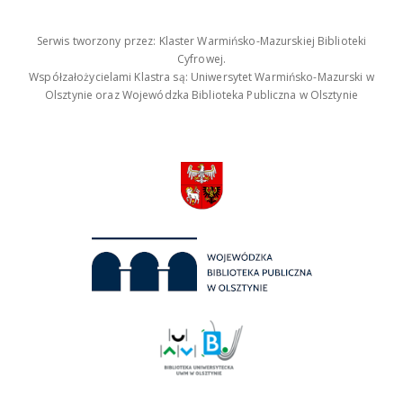
Serwis tworzony przez: Klaster Warmińsko-Mazurskiej Biblioteki
Cyfrowej.
Współzałożycielami Klastra są: Uniwersytet Warmińsko-Mazurski w
Olsztynie oraz Wojewódzka Biblioteka Publiczna w Olsztynie