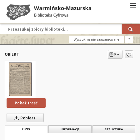
Wyszukiwanie zaawansowane
?
OBIEKT
Pokaż treść
Pobierz
OPIS
INFORMACJE
STRUKTURA