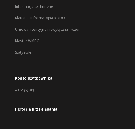
Informacje techniczne
Klauzula informacyjna RODO
Umowa licencyjna niewyłączna - wzór
Klaster WMBC
Statystyki
Konto użytkownika
Zaloguj się
Historia przeglądania