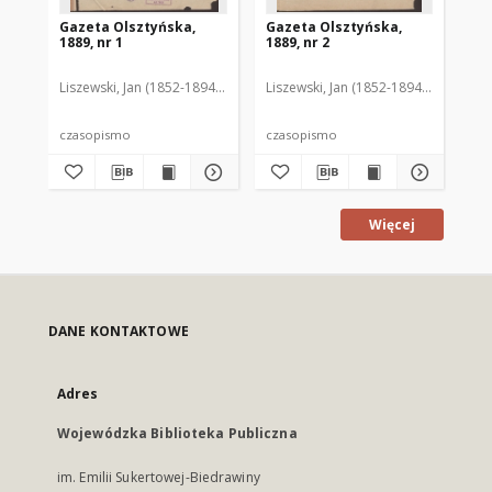
Gazeta Olsztyńska,
Gazeta Olsztyńska,
Ga
1889, nr 1
1889, nr 2
188
Liszewski, Jan (1852-1894). Red.
Liszewski, Jan (1852-1894). Red.
Lis
czasopismo
czasopismo
cz
Więcej
DANE KONTAKTOWE
Adres
Wojewódzka Biblioteka Publiczna
im. Emilii Sukertowej-Biedrawiny