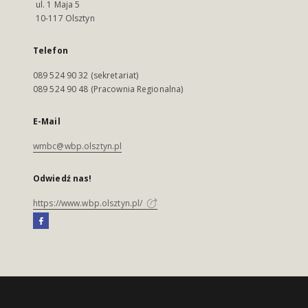
ul. 1 Maja 5
10-117 Olsztyn
Telefon
089 524 90 32 (sekretariat)
089 524 90 48 (Pracownia Regionalna)
E-Mail
wmbc@wbp.olsztyn.pl
Odwiedź nas!
https://www.wbp.olsztyn.pl/