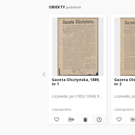
OBIEKTY
podobne
Gazeta Olsztyńska, 1889,
Gazeta Ols
nr 1
nr 2
Liszewski, Jan (1852-1894). Red.
Liszewski, J
czasopismo
czasopismo