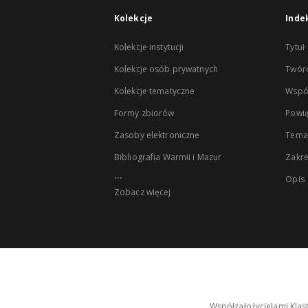
Kolekcje
Inde
Kolekcje instytucji
Tytuł
Kolekcje osób prywatnych
Twór
Kolekcje tematyczne
Wspó
Formy zbiorów
Powią
Zasoby elektroniczne
Tema
Bibliografia Warmii i Mazur
Zakr
...
Opis
Zobacz więcej
Współzałożycielami Klas