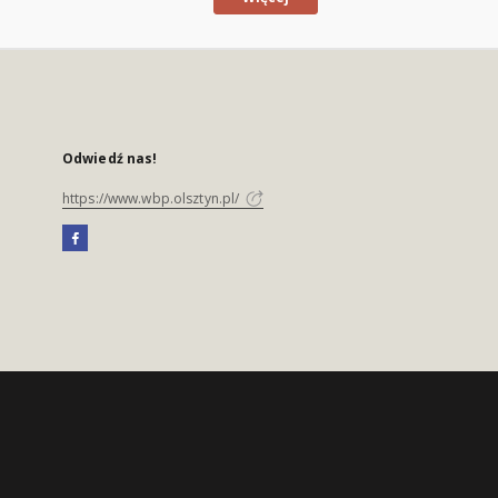
Odwiedź nas!
https://www.wbp.olsztyn.pl/