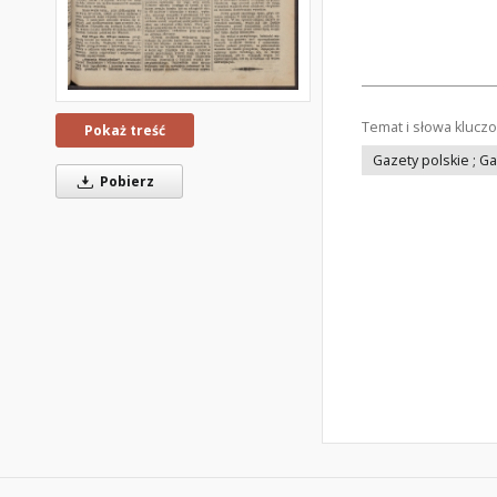
Temat i słowa klucz
Pokaż treść
Gazety polskie ; G
Pobierz