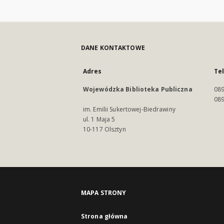
DANE KONTAKTOWE
Adres
Te
Wojewódzka Biblioteka Publiczna
089
089
im. Emilii Sukertowej-Biedrawiny
ul. 1 Maja 5
10-117 Olsztyn
MAPA STRONY
Strona główna