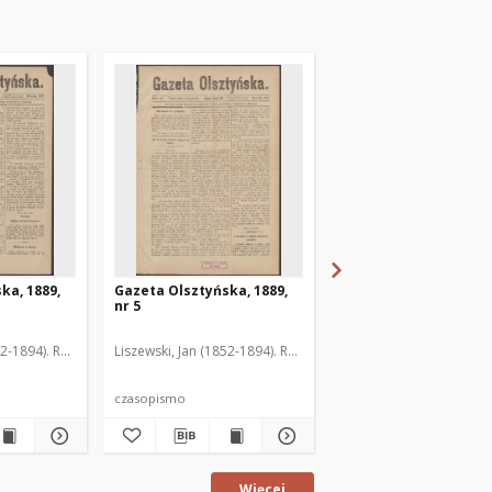
ka, 1889,
Gazeta Olsztyńska, 1889,
Gazeta Olsztyńska, 1
nr 5
nr 6
52-1894). Red.
Liszewski, Jan (1852-1894). Red.
Liszewski, Jan (1852-189
czasopismo
czasopismo
Więcej