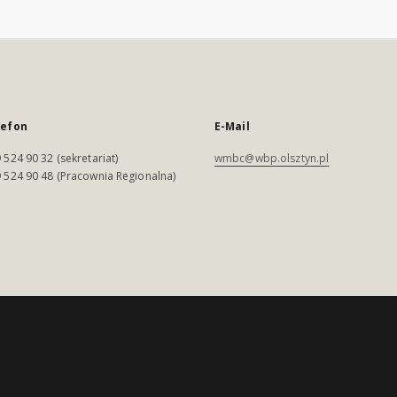
lefon
E-Mail
 524 90 32 (sekretariat)
wmbc@wbp.olsztyn.pl
 524 90 48 (Pracownia Regionalna)