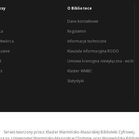
ksy
O Bibliotece
Dane kontaktowe
ca
Regulamin
łtwórca
Informacje techniczne
zanie
Klauzula informacyjna RODO
t
Umowa licencyjna niewyłączna - wzór
es
Klaster WMBC
Statystyki
Serwis tworzony przez: Klaster Warmińsko-Mazurskiej Biblioteki Cyfrowej.
tra są: Uniwersytet Warmińsko-Mazurski w Olsztynie oraz Wojewódzka Bibliote