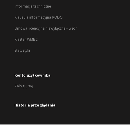
Informacje techniczne
Klauzula informacyjna RODO
Umowa licencyjna niewyłączna - wzór
Klaster WMBC
Statystyki
Konto użytkownika
Zaloguj się
Historia przeglądania