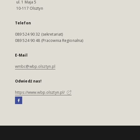
ul. 1 Maja 5
10-117 Olsztyn
Telefon
089 524 90 32 (sekretariat)
089 524 90 48 (Pracownia Regionalna)
E-Mail
wmbc@wbp.olsztyn.pl
Odwiedź nas!
https://www.wbp.olsztyn.pl/