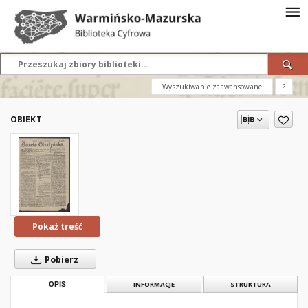
Wyszukiwanie zaawansowane
?
OBIEKT
Pokaż treść
Pobierz
OPIS
INFORMACJE
STRUKTURA