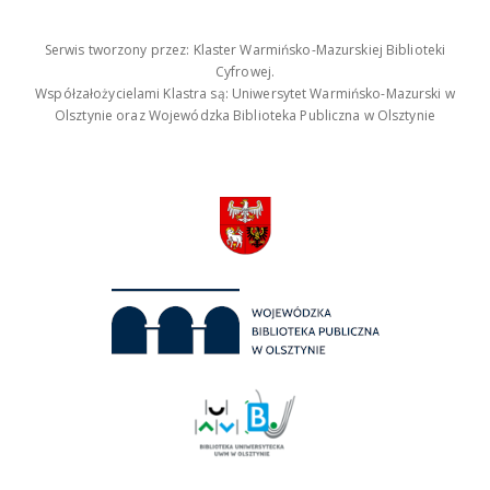
Serwis tworzony przez: Klaster Warmińsko-Mazurskiej Biblioteki
Cyfrowej.
Współzałożycielami Klastra są: Uniwersytet Warmińsko-Mazurski w
Olsztynie oraz Wojewódzka Biblioteka Publiczna w Olsztynie