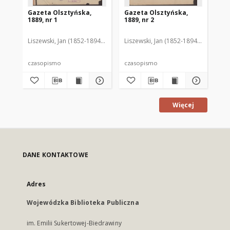
Gazeta Olsztyńska,
Gazeta Olsztyńska,
Ga
1889, nr 1
1889, nr 2
188
Liszewski, Jan (1852-1894). Red.
Liszewski, Jan (1852-1894). Red.
Lis
czasopismo
czasopismo
cz
Więcej
DANE KONTAKTOWE
Adres
Wojewódzka Biblioteka Publiczna
im. Emilii Sukertowej-Biedrawiny