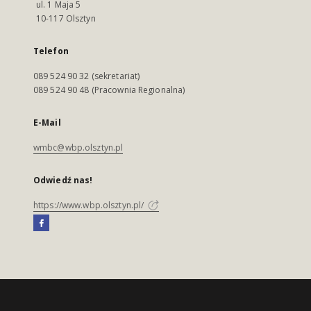
ul. 1 Maja 5
10-117 Olsztyn
Telefon
089 524 90 32 (sekretariat)
089 524 90 48 (Pracownia Regionalna)
E-Mail
wmbc@wbp.olsztyn.pl
Odwiedź nas!
https://www.wbp.olsztyn.pl/