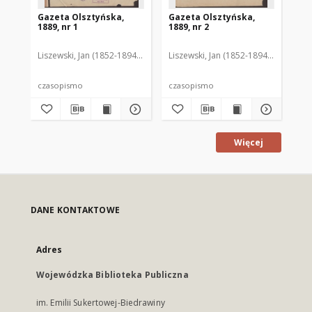
Gazeta Olsztyńska,
Gazeta Olsztyńska,
Ga
1889, nr 1
1889, nr 2
188
Liszewski, Jan (1852-1894). Red.
Liszewski, Jan (1852-1894). Red.
Lis
czasopismo
czasopismo
cz
Więcej
DANE KONTAKTOWE
Adres
Wojewódzka Biblioteka Publiczna
im. Emilii Sukertowej-Biedrawiny