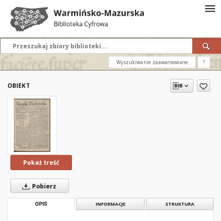
Wyszukiwanie zaawansowane
?
OBIEKT
Pokaż treść
Pobierz
OPIS
INFORMACJE
STRUKTURA