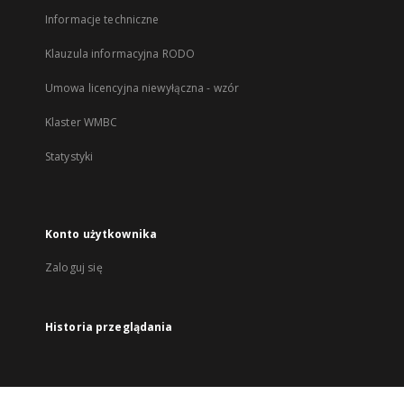
Informacje techniczne
Klauzula informacyjna RODO
Umowa licencyjna niewyłączna - wzór
Klaster WMBC
Statystyki
Konto użytkownika
Zaloguj się
Historia przeglądania