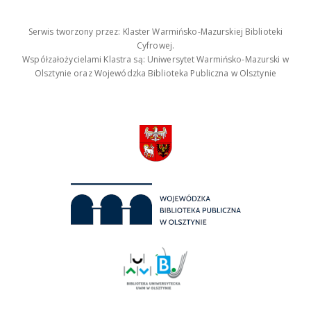
Serwis tworzony przez: Klaster Warmińsko-Mazurskiej Biblioteki
Cyfrowej.
Współzałożycielami Klastra są: Uniwersytet Warmińsko-Mazurski w
Olsztynie oraz Wojewódzka Biblioteka Publiczna w Olsztynie