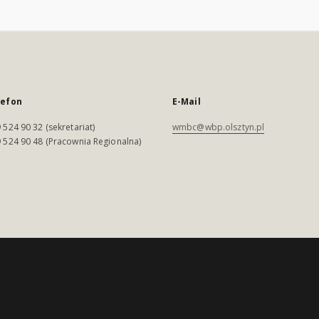
lefon
E-Mail
 524 90 32 (sekretariat)
wmbc@wbp.olsztyn.pl
 524 90 48 (Pracownia Regionalna)