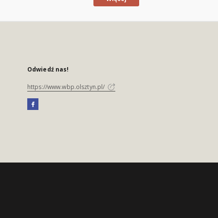
Odwiedź nas!
https://www.wbp.olsztyn.pl/