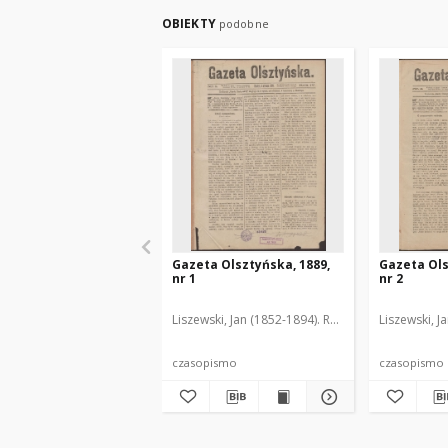
OBIEKTY
podobne
Gazeta Olsztyńska, 1889,
Gazeta Ols
nr 1
nr 2
Liszewski, Jan (1852-1894). Red.
Liszewski, J
czasopismo
czasopismo