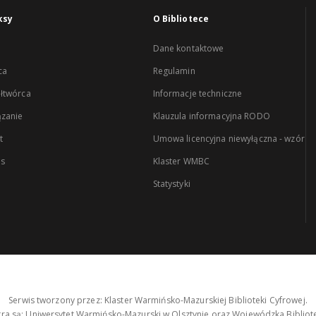
ksy
O Bibliotece
Dane kontaktowe
ca
Regulamin
łtwórca
Informacje techniczne
zanie
Klauzula informacyjna RODO
t
Umowa licencyjna niewyłączna - wzór
es
Klaster WMBC
Statystyki
Serwis tworzony przez: Klaster Warmińsko-Mazurskiej Biblioteki Cyfrowej.
tra są: Uniwersytet Warmińsko-Mazurski w Olsztynie oraz Wojewódzka Bibliote