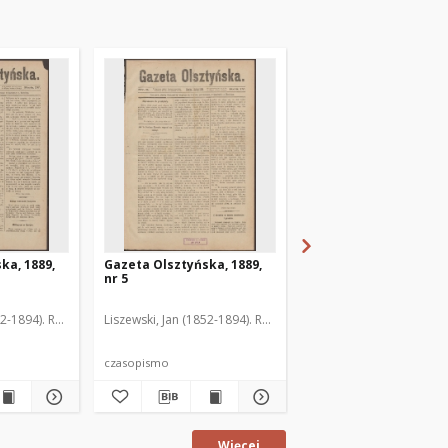
ka, 1889,
Gazeta Olsztyńska, 1889,
Gazeta Olsztyńska, 1
nr 5
nr 6
52-1894). Red.
Liszewski, Jan (1852-1894). Red.
Liszewski, Jan (1852-189
czasopismo
czasopismo
Więcej