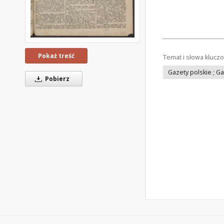
Pokaż treść
Temat i słowa klucz
Gazety polskie ; G
Pobierz