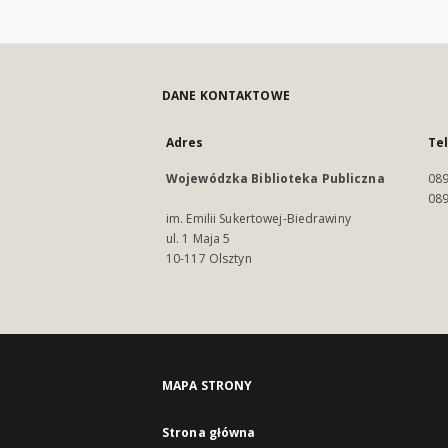
DANE KONTAKTOWE
Adres
Te
Wojewódzka Biblioteka Publiczna
089
089
im. Emilii Sukertowej-Biedrawiny
ul. 1 Maja 5
10-117 Olsztyn
MAPA STRONY
Strona główna