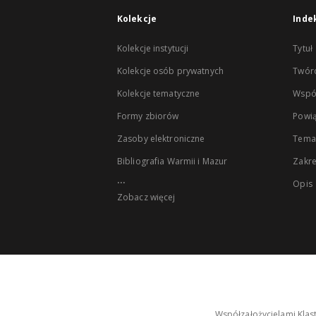
Kolekcje
Inde
Kolekcje instytucji
Tytuł
Kolekcje osób prywatnych
Twór
Kolekcje tematyczne
Wspó
Formy zbiorów
Powią
Zasoby elektroniczne
Tema
Bibliografia Warmii i Mazur
Zakr
...
Opis
Zobacz więcej
Współzałożycielami Klas