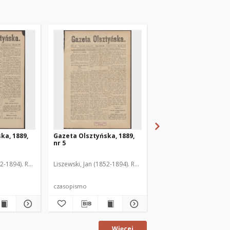
ka, 1889,
Gazeta Olsztyńska, 1889,
Gazeta Olsztyńska, 1
nr 5
nr 6
52-1894). Red.
Liszewski, Jan (1852-1894). Red.
Liszewski, Jan (1852-189
czasopismo
czasopismo
Więcej