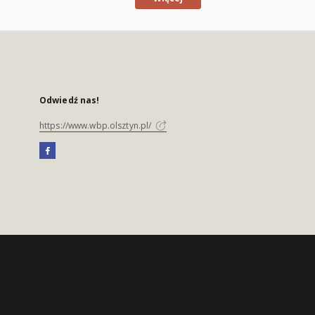
Odwiedź nas!
https://www.wbp.olsztyn.pl/