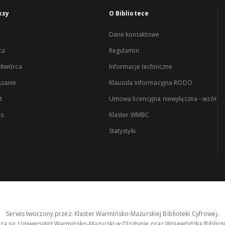
ksy
O Bibliotece
Dane kontaktowe
ca
Regulamin
łtwórca
Informacje techniczne
zanie
Klauzula informacyjna RODO
t
Umowa licencyjna niewyłączna - wzór
es
Klaster WMBC
Statystyki
Serwis tworzony przez: Klaster Warmińsko-Mazurskiej Biblioteki Cyfrowej.
tra są: Uniwersytet Warmińsko-Mazurski w Olsztynie oraz Wojewódzka Bibliote