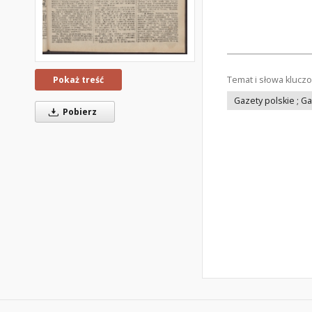
Temat i słowa klucz
Pokaż treść
Gazety polskie ; G
Pobierz