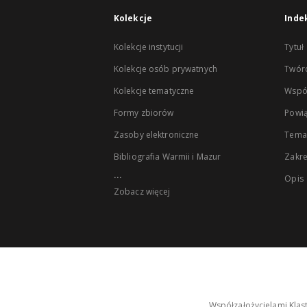
Kolekcje
Inde
Kolekcje instytucji
Tytuł
Kolekcje osób prywatnych
Twór
Kolekcje tematyczne
Wspó
Formy zbiorów
Powią
Zasoby elektroniczne
Tema
Bibliografia Warmii i Mazur
Zakr
...
Opis
Zobacz więcej
Współzałożycielami Klas