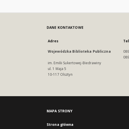
DANE KONTAKTOWE
Adres
Te
Wojewódzka Biblioteka Publiczna
089
089
im. Emilii Sukertowej-Biedrawiny
ul. 1 Maja 5
10-117 Olsztyn
MAPA STRONY
Strona główna