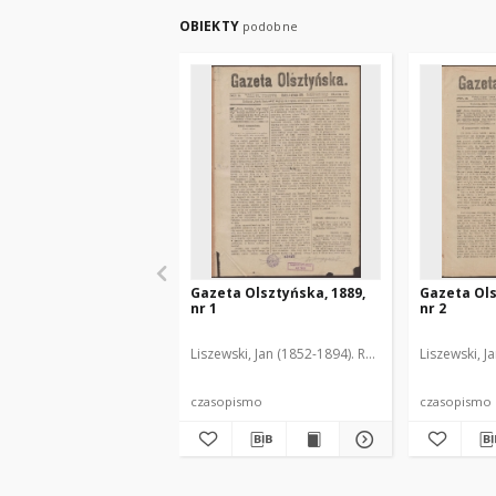
OBIEKTY
podobne
Gazeta Olsztyńska, 1889,
Gazeta Ols
nr 1
nr 2
Liszewski, Jan (1852-1894). Red.
Liszewski, J
czasopismo
czasopismo