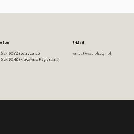
lefon
E-Mail
 524 90 32 (sekretariat)
wmbc@wbp.olsztyn.pl
 524 90 48 (Pracownia Regionalna)