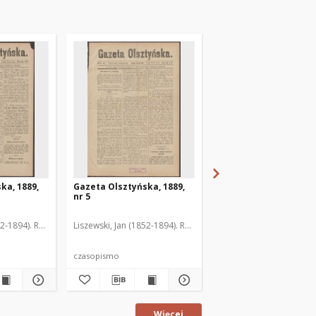
ka, 1889,
Gazeta Olsztyńska, 1889,
Gazeta Olsztyńska, 1
nr 5
nr 6
52-1894). Red.
Liszewski, Jan (1852-1894). Red.
Liszewski, Jan (1852-189
czasopismo
czasopismo
Więcej