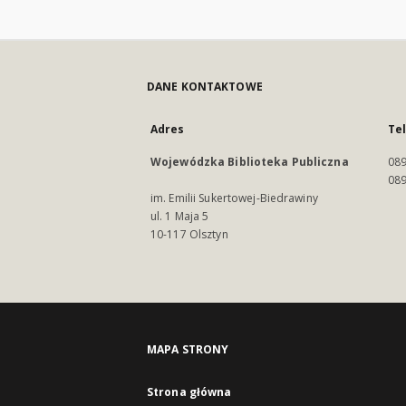
DANE KONTAKTOWE
Adres
Te
Wojewódzka Biblioteka Publiczna
089
089
im. Emilii Sukertowej-Biedrawiny
ul. 1 Maja 5
10-117 Olsztyn
MAPA STRONY
Strona główna