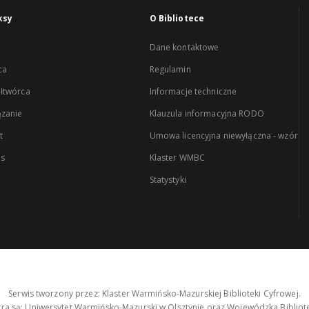
ksy
O Bibliotece
Dane kontaktowe
ca
Regulamin
łtwórca
Informacje techniczne
zanie
Klauzula informacyjna RODO
t
Umowa licencyjna niewyłączna - wzór
es
Klaster WMBC
Statystyki
Serwis tworzony przez: Klaster Warmińsko-Mazurskiej Biblioteki Cyfrowej.
tra są: Uniwersytet Warmińsko-Mazurski w Olsztynie oraz Wojewódzka Bibliote