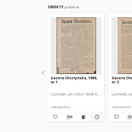
OBIEKTY
podobne
Gazeta Olsztyńska, 1889,
Gazeta Ols
nr 1
nr 2
Liszewski, Jan (1852-1894). Red.
Liszewski, J
czasopismo
czasopismo