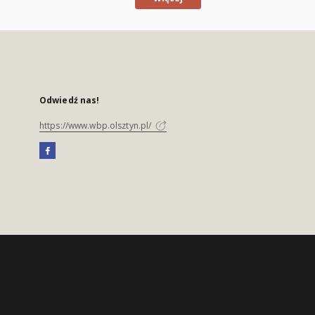
Odwiedź nas!
https://www.wbp.olsztyn.pl/