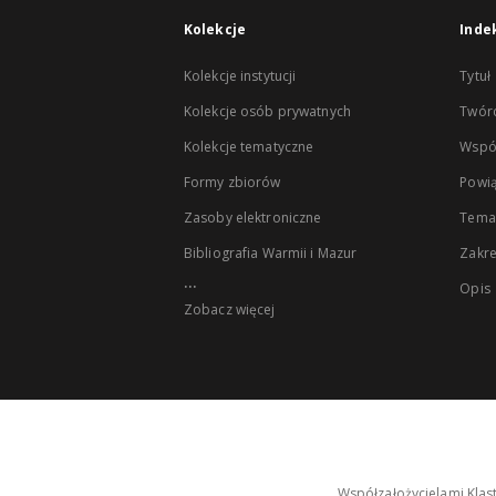
Kolekcje
Inde
Kolekcje instytucji
Tytuł
Kolekcje osób prywatnych
Twór
Kolekcje tematyczne
Wspó
Formy zbiorów
Powią
Zasoby elektroniczne
Tema
Bibliografia Warmii i Mazur
Zakr
...
Opis
Zobacz więcej
Współzałożycielami Klas