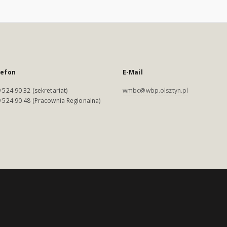
lefon
E-Mail
 524 90 32 (sekretariat)
wmbc@wbp.olsztyn.pl
 524 90 48 (Pracownia Regionalna)