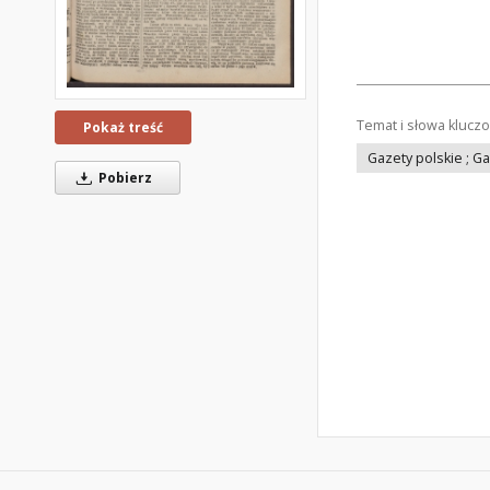
Temat i słowa klucz
Pokaż treść
Gazety polskie ; G
Pobierz