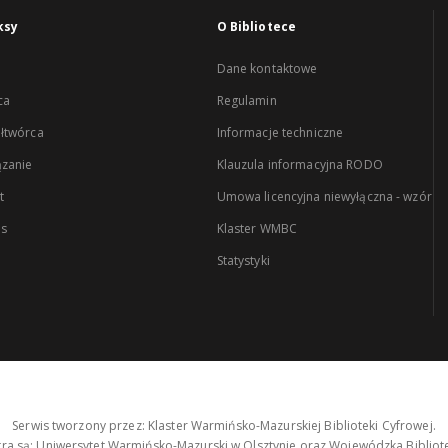
ksy
O Bibliotece
Dane kontaktowe
ca
Regulamin
łtwórca
Informacje techniczne
zanie
Klauzula informacyjna RODO
t
Umowa licencyjna niewyłączna - wzór
es
Klaster WMBC
Statystyki
Serwis tworzony przez: Klaster Warmińsko-Mazurskiej Biblioteki Cyfrowej.
tra są: Uniwersytet Warmińsko-Mazurski w Olsztynie oraz Wojewódzka Bibliote