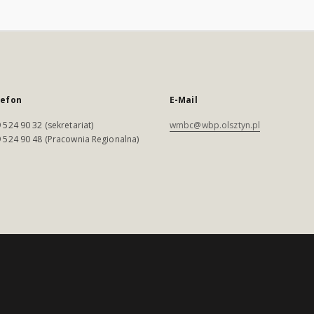
lefon
E-Mail
 524 90 32 (sekretariat)
wmbc@wbp.olsztyn.pl
 524 90 48 (Pracownia Regionalna)