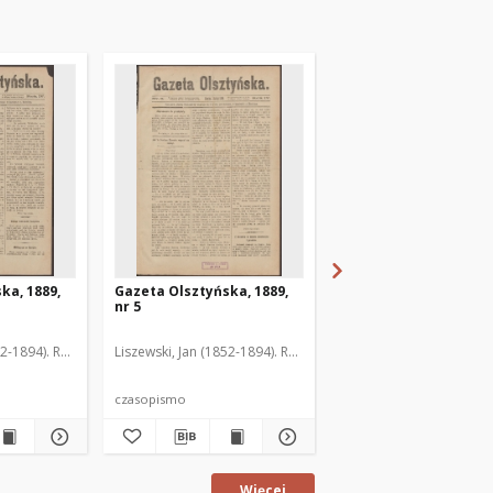
ka, 1889,
Gazeta Olsztyńska, 1889,
Gazeta Olsztyńska, 1
nr 5
nr 6
52-1894). Red.
Liszewski, Jan (1852-1894). Red.
Liszewski, Jan (1852-189
czasopismo
czasopismo
Więcej