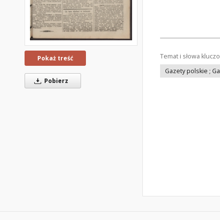
Temat i słowa klucz
Pokaż treść
Gazety polskie ; G
Pobierz