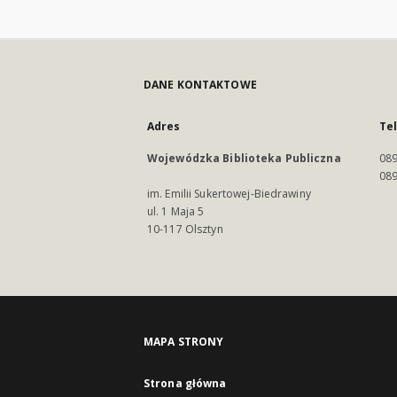
DANE KONTAKTOWE
Adres
Te
Wojewódzka Biblioteka Publiczna
089
089
im. Emilii Sukertowej-Biedrawiny
ul. 1 Maja 5
10-117 Olsztyn
MAPA STRONY
Strona główna