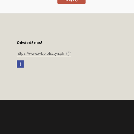
Odwiedź nas!
https://www.wbp.olsztyn.pl/