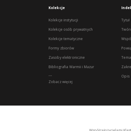
Kolekcje
Inde
Kolekcje instytucji
Tytuł
Kolekcje osób prywatnych
Twór
Kolekcje tematyczne
Wspó
Formy zbiorów
Powią
Zasoby elektroniczne
Tema
Bibliografia Warmii i Mazur
Zakr
...
Opis
Zobacz więcej
Współzałożycielami Klas