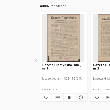
OBIEKTY
podobne
Gazeta Olsztyńska, 1889,
Gazeta Ols
nr 1
nr 2
Liszewski, Jan (1852-1894). Red.
Liszewski, J
czasopismo
czasopismo