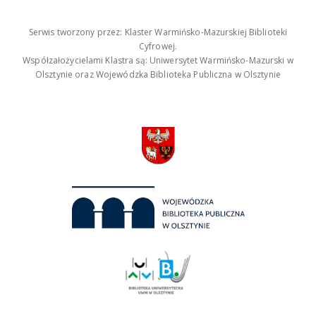
Serwis tworzony przez: Klaster Warmińsko-Mazurskiej Biblioteki
Cyfrowej.
Współzałożycielami Klastra są: Uniwersytet Warmińsko-Mazurski w
Olsztynie oraz Wojewódzka Biblioteka Publiczna w Olsztynie