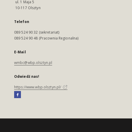
ul. 1 Maja 5
10-117 Olsztyn
Telefon
089 524 90 32 (sekretariat)
089 524 90 48 (Pracownia Regionalna)
E-Mail
wmbc@wbp.olsztyn.pl
Odwiedź nas!
https://www.wbp.olsztyn.pl/