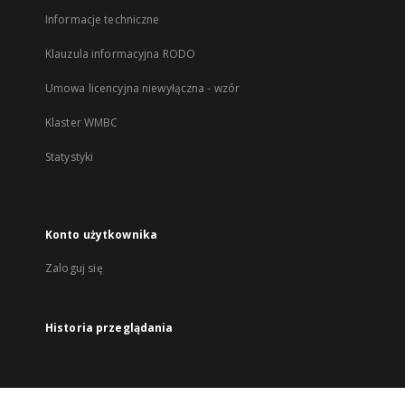
Informacje techniczne
Klauzula informacyjna RODO
Umowa licencyjna niewyłączna - wzór
Klaster WMBC
Statystyki
Konto użytkownika
Zaloguj się
Historia przeglądania