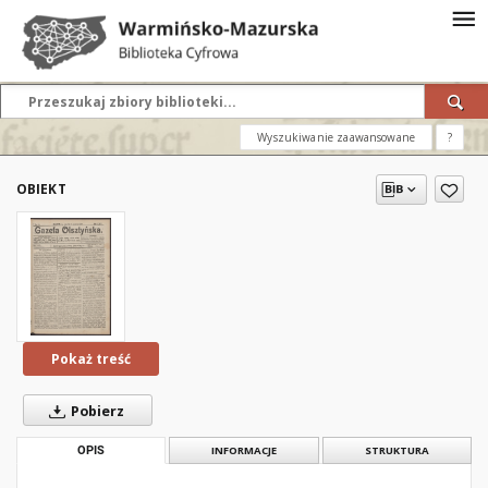
Wyszukiwanie zaawansowane
?
OBIEKT
Pokaż treść
Pobierz
OPIS
INFORMACJE
STRUKTURA