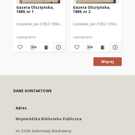
Gazeta Olsztyńska,
Gazeta Olsztyńska,
Ga
1889, nr 1
1889, nr 2
188
Liszewski, Jan (1852-1894). Red.
Liszewski, Jan (1852-1894). Red.
Lis
czasopismo
czasopismo
cz
Więcej
DANE KONTAKTOWE
Adres
Wojewódzka Biblioteka Publiczna
im. Emilii Sukertowej-Biedrawiny