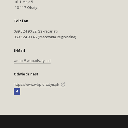
ul. 1 Maja 5
10-117 Olsztyn
Telefon
089 524 90 32 (sekretariat)
089 524 90 48 (Pracownia Regionalna)
E-Mail
wmbc@wbp.olsztyn.pl
Odwiedź nas!
https://www.wbp.olsztyn.pl/