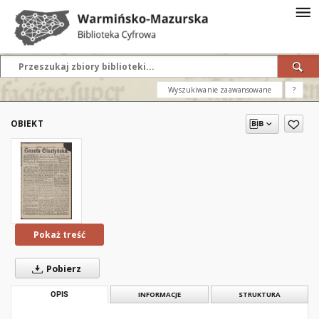
Wyszukiwanie zaawansowane
?
OBIEKT
Pokaż treść
Pobierz
OPIS
INFORMACJE
STRUKTURA