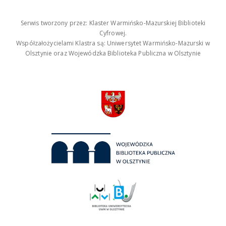
Serwis tworzony przez: Klaster Warmińsko-Mazurskiej Biblioteki
Cyfrowej.
Współzałożycielami Klastra są: Uniwersytet Warmińsko-Mazurski w
Olsztynie oraz Wojewódzka Biblioteka Publiczna w Olsztynie