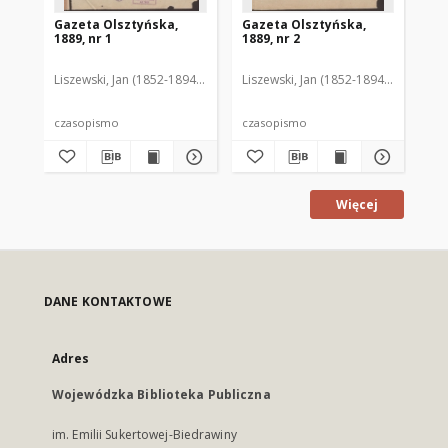
Gazeta Olsztyńska,
Gazeta Olsztyńska,
Ga
1889, nr 1
1889, nr 2
188
Liszewski, Jan (1852-1894). Red.
Liszewski, Jan (1852-1894). Red.
Lis
czasopismo
czasopismo
cz
Więcej
DANE KONTAKTOWE
Adres
Wojewódzka Biblioteka Publiczna
im. Emilii Sukertowej-Biedrawiny