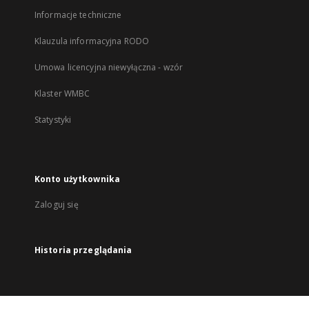
Informacje techniczne
Klauzula informacyjna RODO
Umowa licencyjna niewyłączna - wzór
Klaster WMBC
Statystyki
Konto użytkownika
Zaloguj się
Historia przeglądania