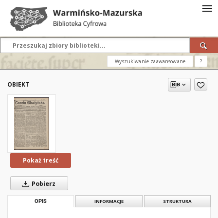
Wyszukiwanie zaawansowane
?
OBIEKT
Pokaż treść
Pobierz
OPIS
INFORMACJE
STRUKTURA