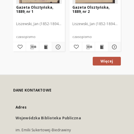
Gazeta Olsztyńska,
Gazeta Olsztyńska,
Ga
1889, nr 1
1889, nr 2
188
Liszewski, Jan (1852-1894). Red.
Liszewski, Jan (1852-1894). Red.
Lis
czasopismo
czasopismo
cz
Więcej
DANE KONTAKTOWE
Adres
Wojewódzka Biblioteka Publiczna
im. Emilii Sukertowej-Biedrawiny