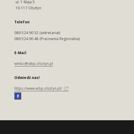
ul. 1 Maja 5
10-117 Olsztyn
Telefon
089 524 90 32 (sekretariat)
089 524 90 48 (Pracownia Regionalna)
E-Mail
wmbc@wbp.olsztyn.pl
Odwiedź nas!
https://www.wbp.olsztyn.pl/