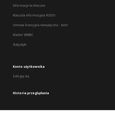
Informacje techniczne
Klauzula informacyjna RODO
Umowa licencyjna niewyłączna - wzór
Klaster WMBC
Statystyki
Konto użytkownika
Zaloguj się
Historia przeglądania