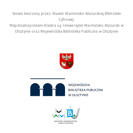
Serwis tworzony przez: Klaster Warmińsko-Mazurskiej Biblioteki
Cyfrowej.
Współzałożycielami Klastra są: Uniwersytet Warmińsko-Mazurski w
Olsztynie oraz Wojewódzka Biblioteka Publiczna w Olsztynie