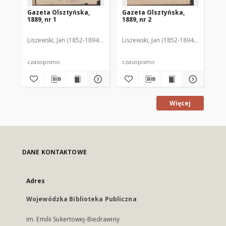
Gazeta Olsztyńska,
Gazeta Olsztyńska,
Ga
1889, nr 1
1889, nr 2
188
Liszewski, Jan (1852-1894). Red.
Liszewski, Jan (1852-1894). Red.
Lis
czasopismo
czasopismo
cz
Więcej
DANE KONTAKTOWE
Adres
Wojewódzka Biblioteka Publiczna
im. Emilii Sukertowej-Biedrawiny