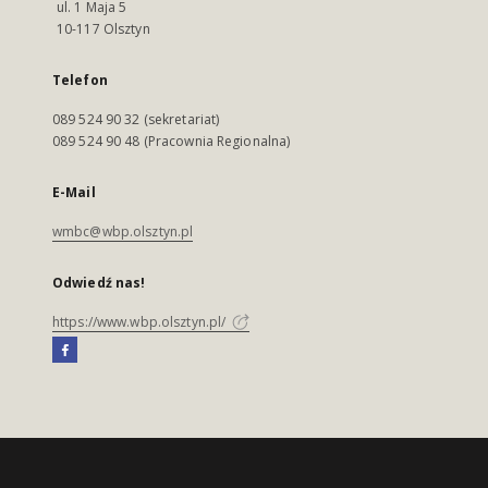
ul. 1 Maja 5
10-117 Olsztyn
Telefon
089 524 90 32 (sekretariat)
089 524 90 48 (Pracownia Regionalna)
E-Mail
wmbc@wbp.olsztyn.pl
Odwiedź nas!
https://www.wbp.olsztyn.pl/