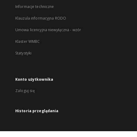
Informacje techniczne
Klauzula informacyjna RODO
Umowa licencyjna niewyłączna - wzór
Klaster WMBC
Statystyki
Konto użytkownika
Zaloguj się
Historia przeglądania