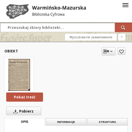
Wyszukiwanie zaawansowane
?
OBIEKT
Pokaż treść
Pobierz
OPIS
INFORMACJE
STRUKTURA