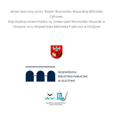
Serwis tworzony przez: Klaster Warmińsko-Mazurskiej Biblioteki
Cyfrowej.
Współzałożycielami Klastra są: Uniwersytet Warmińsko-Mazurski w
Olsztynie oraz Wojewódzka Biblioteka Publiczna w Olsztynie