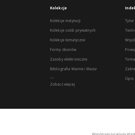
Kolekcje
Inde
Kolekcje instytucji
Tytuł
Kolekcje osób prywatnych
Twór
Kolekcje tematyczne
Wspó
Formy zbiorów
Powią
Zasoby elektroniczne
Tema
Bibliografia Warmii i Mazur
Zakr
...
Opis
Zobacz więcej
Współzałożycielami Klas