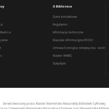
ksy
O Bibliotece
Dane kontaktowe
ca
Regulamin
łtwórca
Informacje techniczne
zanie
Klauzula informacyjna RODO
t
Umowa licencyjna niewyłączna - wzór
es
Klaster WMBC
Statystyki
Serwis tworzony przez: Klaster Warmińsko-Mazurskiej Biblioteki Cyfrowej.
tra są: Uniwersytet Warmińsko-Mazurski w Olsztynie oraz Wojewódzka Bibliote