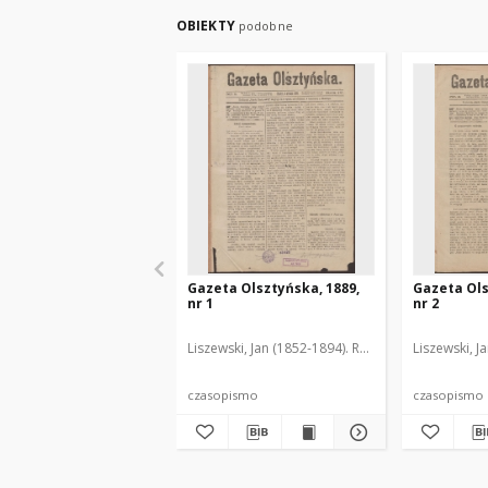
OBIEKTY
podobne
Gazeta Olsztyńska, 1889,
Gazeta Ols
nr 1
nr 2
Liszewski, Jan (1852-1894). Red.
Liszewski, J
czasopismo
czasopismo