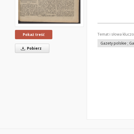
Temat i słowa klucz
Pokaż treść
Gazety polskie ; G
Pobierz