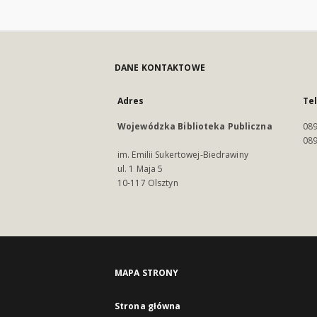
DANE KONTAKTOWE
Adres
Te
Wojewódzka Biblioteka Publiczna
089
089
im. Emilii Sukertowej-Biedrawiny
ul. 1 Maja 5
10-117 Olsztyn
MAPA STRONY
Strona główna