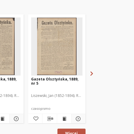
ka, 1889,
Gazeta Olsztyńska, 1889,
Gazeta Olsztyńska, 1
nr 5
nr 6
52-1894). Red.
Liszewski, Jan (1852-1894). Red.
Liszewski, Jan (1852-189
czasopismo
czasopismo
Więcej