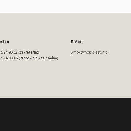
lefon
E-Mail
 524 90 32 (sekretariat)
wmbc@wbp.olsztyn.pl
 524 90 48 (Pracownia Regionalna)