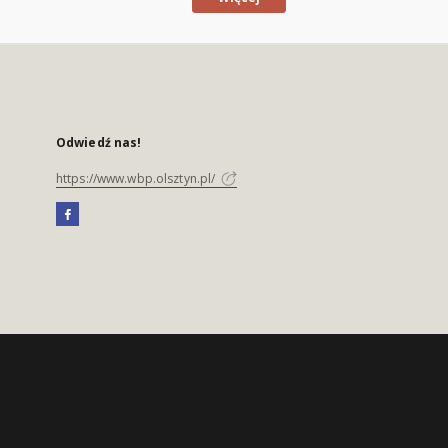
Odwiedź nas!
https://www.wbp.olsztyn.pl/