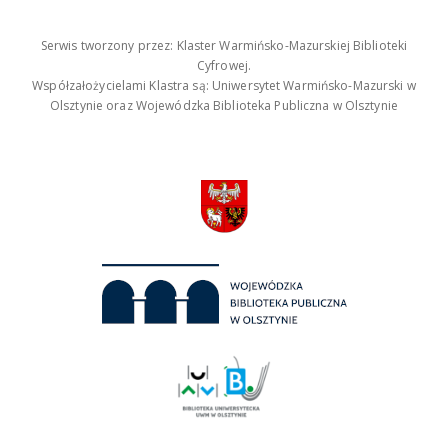
Serwis tworzony przez: Klaster Warmińsko-Mazurskiej Biblioteki
Cyfrowej.
Współzałożycielami Klastra są: Uniwersytet Warmińsko-Mazurski w
Olsztynie oraz Wojewódzka Biblioteka Publiczna w Olsztynie