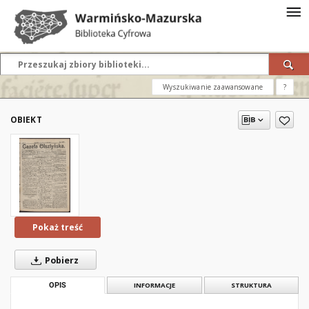
Wyszukiwanie zaawansowane
?
OBIEKT
Pokaż treść
Pobierz
OPIS
INFORMACJE
STRUKTURA