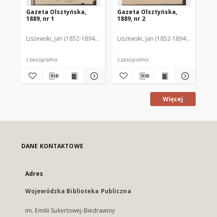
Gazeta Olsztyńska,
Gazeta Olsztyńska,
Ga
1889, nr 1
1889, nr 2
188
Liszewski, Jan (1852-1894). Red.
Liszewski, Jan (1852-1894). Red.
Lis
czasopismo
czasopismo
cz
Więcej
DANE KONTAKTOWE
Adres
Wojewódzka Biblioteka Publiczna
im. Emilii Sukertowej-Biedrawiny