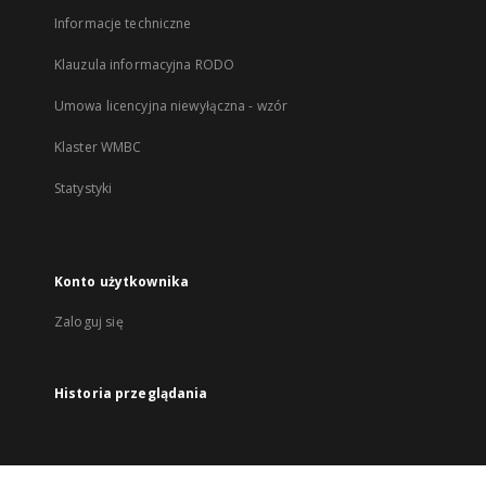
Informacje techniczne
Klauzula informacyjna RODO
Umowa licencyjna niewyłączna - wzór
Klaster WMBC
Statystyki
Konto użytkownika
Zaloguj się
Historia przeglądania