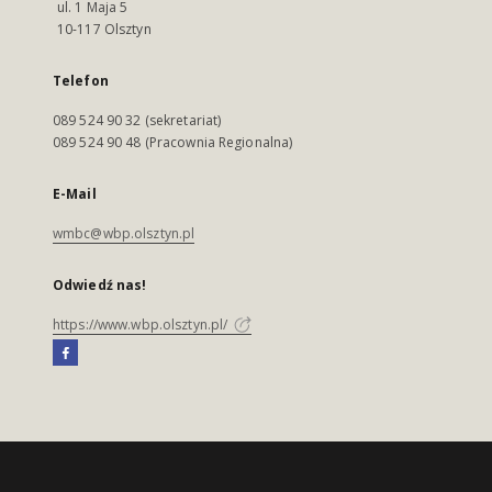
ul. 1 Maja 5
10-117 Olsztyn
Telefon
089 524 90 32 (sekretariat)
089 524 90 48 (Pracownia Regionalna)
E-Mail
wmbc@wbp.olsztyn.pl
Odwiedź nas!
https://www.wbp.olsztyn.pl/