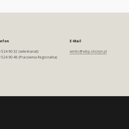
lefon
E-Mail
 524 90 32 (sekretariat)
wmbc@wbp.olsztyn.pl
 524 90 48 (Pracownia Regionalna)