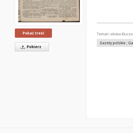
Pokaż treść
Temat i słowa klucz
Gazety polskie ; G
Pobierz