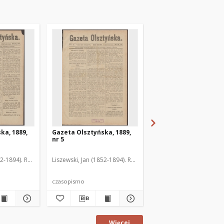
ka, 1889,
Gazeta Olsztyńska, 1889,
Gazeta Olsztyńska, 1
nr 5
nr 6
52-1894). Red.
Liszewski, Jan (1852-1894). Red.
Liszewski, Jan (1852-189
czasopismo
czasopismo
Więcej