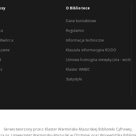
ksy
O Bibliotece
Dane kontaktowe
ca
Regulamin
łtwórca
Informacje techniczne
zanie
Klauzula informacyjna RODO
t
Umowa licencyjna niewyłączna - wzór
es
Klaster WMBC
Statystyki
Serwis tworzony przez: Klaster Warmińsko-Mazurskiej Biblioteki Cyfrowej.
tra są: Uniwersytet Warmińsko-Mazurski w Olsztynie oraz Wojewódzka Bibliote