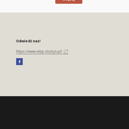
Odwiedź nas!
https://www.wbp.olsztyn.pl/