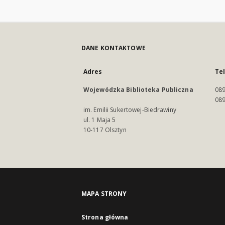
DANE KONTAKTOWE
Adres
Te
Wojewódzka Biblioteka Publiczna
089
089
im. Emilii Sukertowej-Biedrawiny
ul. 1 Maja 5
10-117 Olsztyn
MAPA STRONY
Strona główna