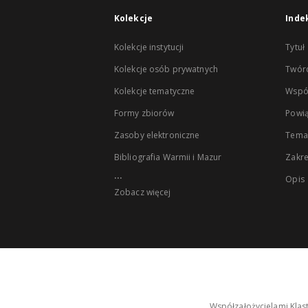
Kolekcje
Inde
Kolekcje instytucji
Tytuł
Kolekcje osób prywatnych
Twór
Kolekcje tematyczne
Wspó
Formy zbiorów
Powią
Zasoby elektroniczne
Tema
Bibliografia Warmii i Mazur
Zakr
...
Opis
Zobacz więcej
Współzałożycielami Klas