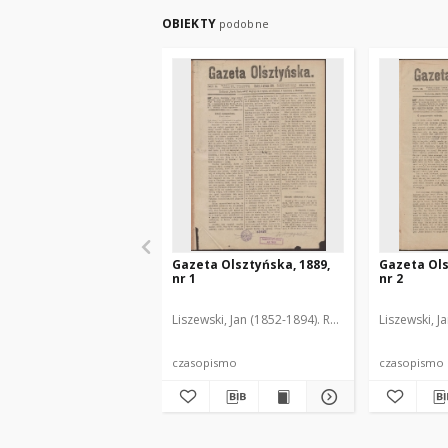
OBIEKTY
podobne
Gazeta Olsztyńska, 1889,
Gazeta Ols
nr 1
nr 2
Liszewski, Jan (1852-1894). Red.
Liszewski, J
czasopismo
czasopismo