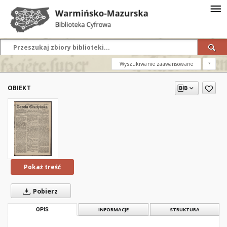
Wyszukiwanie zaawansowane
?
OBIEKT
Pokaż treść
Pobierz
OPIS
INFORMACJE
STRUKTURA