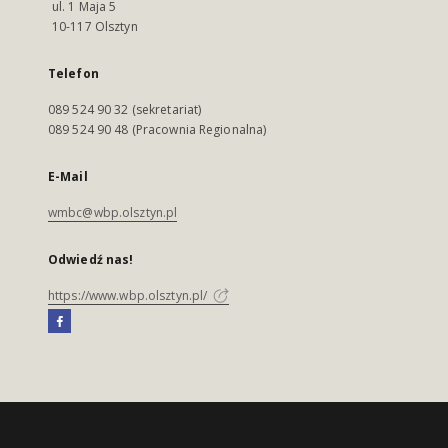
ul. 1 Maja 5
10-117 Olsztyn
Telefon
089 524 90 32 (sekretariat)
089 524 90 48 (Pracownia Regionalna)
E-Mail
wmbc@wbp.olsztyn.pl
Odwiedź nas!
https://www.wbp.olsztyn.pl/