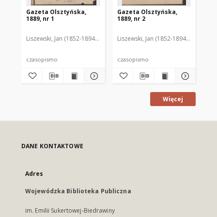
Gazeta Olsztyńska,
Gazeta Olsztyńska,
Ga
1889, nr 1
1889, nr 2
188
Liszewski, Jan (1852-1894). Red.
Liszewski, Jan (1852-1894). Red.
Lis
czasopismo
czasopismo
cz
Więcej
DANE KONTAKTOWE
Adres
Wojewódzka Biblioteka Publiczna
im. Emilii Sukertowej-Biedrawiny