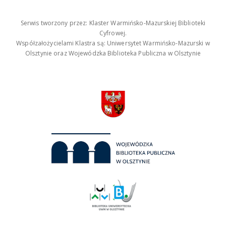
Serwis tworzony przez: Klaster Warmińsko-Mazurskiej Biblioteki
Cyfrowej.
Współzałożycielami Klastra są: Uniwersytet Warmińsko-Mazurski w
Olsztynie oraz Wojewódzka Biblioteka Publiczna w Olsztynie