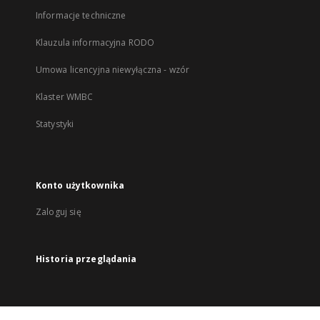
Informacje techniczne
Klauzula informacyjna RODO
Umowa licencyjna niewyłączna - wzór
Klaster WMBC
Statystyki
Konto użytkownika
Zaloguj się
Historia przeglądania