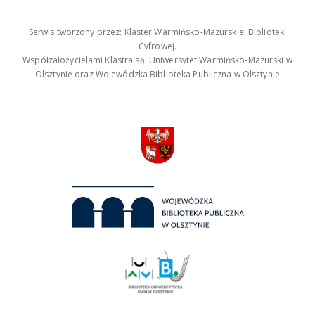
Serwis tworzony przez: Klaster Warmińsko-Mazurskiej Biblioteki
Cyfrowej.
Współzałożycielami Klastra są: Uniwersytet Warmińsko-Mazurski w
Olsztynie oraz Wojewódzka Biblioteka Publiczna w Olsztynie