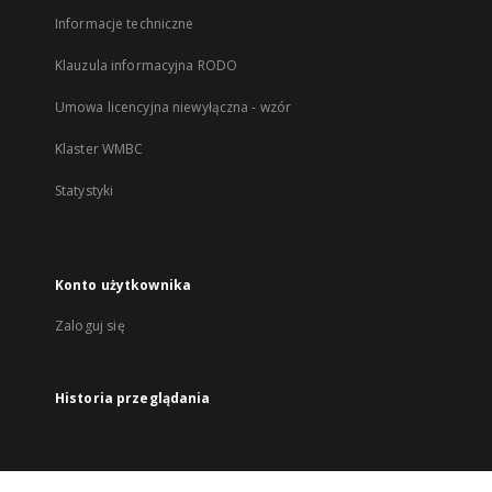
Informacje techniczne
Klauzula informacyjna RODO
Umowa licencyjna niewyłączna - wzór
Klaster WMBC
Statystyki
Konto użytkownika
Zaloguj się
Historia przeglądania