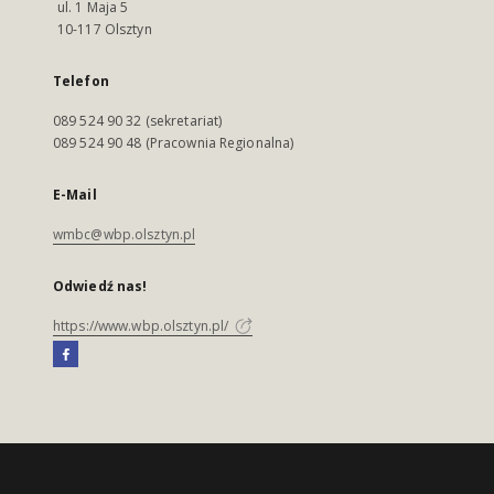
ul. 1 Maja 5
10-117 Olsztyn
Telefon
089 524 90 32 (sekretariat)
089 524 90 48 (Pracownia Regionalna)
E-Mail
wmbc@wbp.olsztyn.pl
Odwiedź nas!
https://www.wbp.olsztyn.pl/