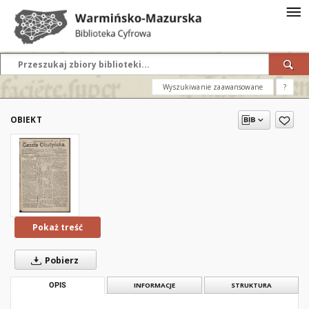
Wyszukiwanie zaawansowane
?
OBIEKT
Pokaż treść
Pobierz
OPIS
INFORMACJE
STRUKTURA