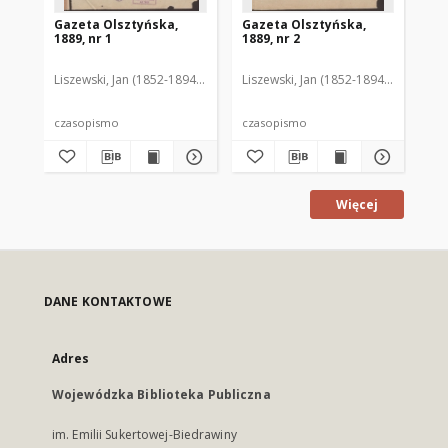
Gazeta Olsztyńska,
Gazeta Olsztyńska,
Ga
1889, nr 1
1889, nr 2
188
Liszewski, Jan (1852-1894). Red.
Liszewski, Jan (1852-1894). Red.
Lis
czasopismo
czasopismo
cz
Więcej
DANE KONTAKTOWE
Adres
Wojewódzka Biblioteka Publiczna
im. Emilii Sukertowej-Biedrawiny