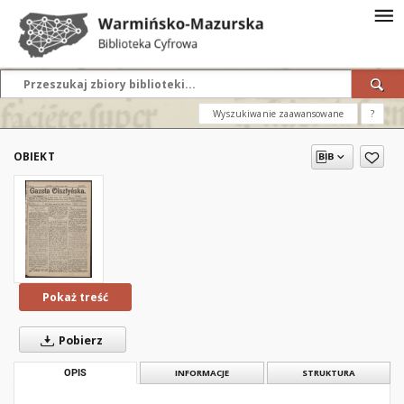
Wyszukiwanie zaawansowane
?
OBIEKT
Pokaż treść
Pobierz
OPIS
INFORMACJE
STRUKTURA