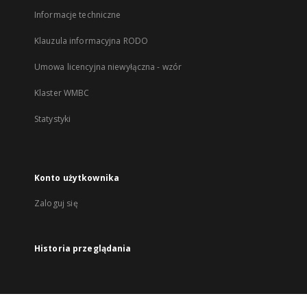
Informacje techniczne
Klauzula informacyjna RODO
Umowa licencyjna niewyłączna - wzór
Klaster WMBC
Statystyki
Konto użytkownika
Zaloguj się
Historia przeglądania