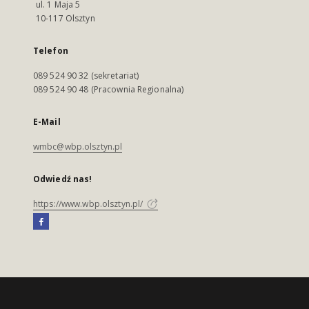
ul. 1 Maja 5
10-117 Olsztyn
Telefon
089 524 90 32 (sekretariat)
089 524 90 48 (Pracownia Regionalna)
E-Mail
wmbc@wbp.olsztyn.pl
Odwiedź nas!
https://www.wbp.olsztyn.pl/