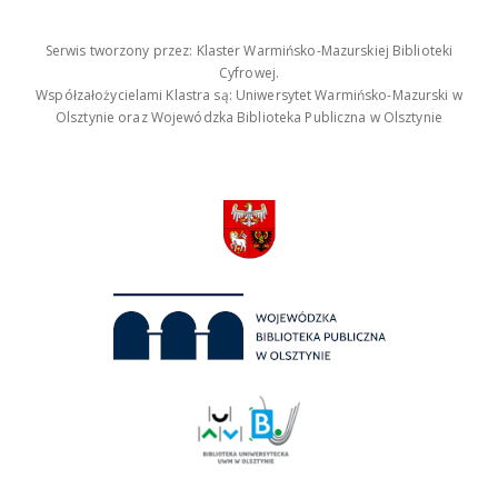
Serwis tworzony przez: Klaster Warmińsko-Mazurskiej Biblioteki
Cyfrowej.
Współzałożycielami Klastra są: Uniwersytet Warmińsko-Mazurski w
Olsztynie oraz Wojewódzka Biblioteka Publiczna w Olsztynie