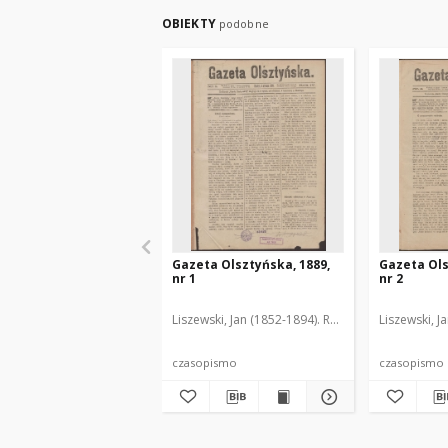
OBIEKTY
podobne
Gazeta Olsztyńska, 1889,
Gazeta Ols
nr 1
nr 2
Liszewski, Jan (1852-1894). Red.
Liszewski, J
czasopismo
czasopismo