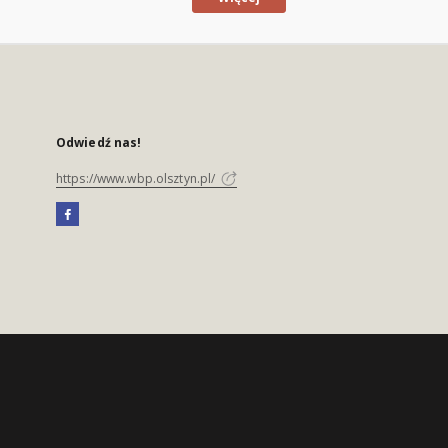
Odwiedź nas!
https://www.wbp.olsztyn.pl/