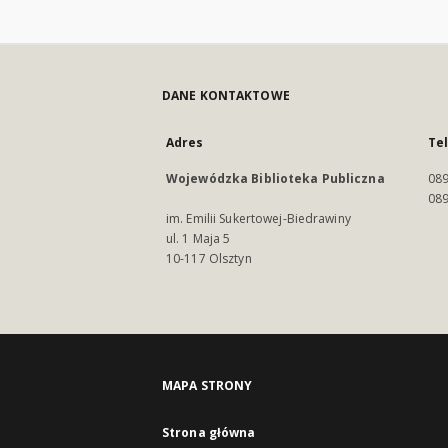
DANE KONTAKTOWE
Adres
Te
Wojewódzka Biblioteka Publiczna
089
089
im. Emilii Sukertowej-Biedrawiny
ul. 1 Maja 5
10-117 Olsztyn
MAPA STRONY
Strona główna