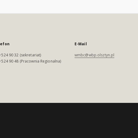
lefon
E-Mail
 524 90 32 (sekretariat)
wmbc@wbp.olsztyn.pl
 524 90 48 (Pracownia Regionalna)