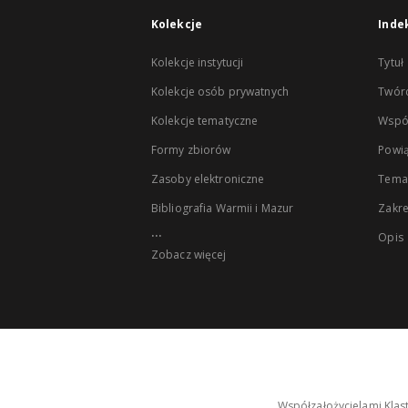
Kolekcje
Inde
Kolekcje instytucji
Tytuł
Kolekcje osób prywatnych
Twór
Kolekcje tematyczne
Wspó
Formy zbiorów
Powią
Zasoby elektroniczne
Tema
Bibliografia Warmii i Mazur
Zakr
...
Opis
Zobacz więcej
Współzałożycielami Klas