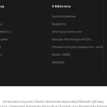
ksy
O Bibliotece
Dane kontaktowe
ca
Regulamin
łtwórca
Informacje techniczne
zanie
Klauzula informacyjna RODO
t
Umowa licencyjna niewyłączna - wzór
es
Klaster WMBC
Statystyki
Serwis tworzony przez: Klaster Warmińsko-Mazurskiej Biblioteki Cyfrowej.
tra są: Uniwersytet Warmińsko-Mazurski w Olsztynie oraz Wojewódzka Bibliote