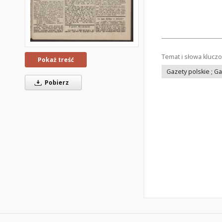
Temat i słowa klucz
Pokaż treść
Gazety polskie ; G
Pobierz