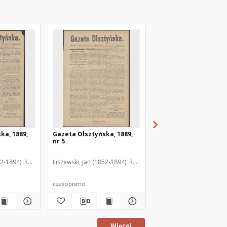
ka, 1889,
Gazeta Olsztyńska, 1889,
Gazeta Olsztyńska, 1
nr 5
nr 6
52-1894). Red.
Liszewski, Jan (1852-1894). Red.
Liszewski, Jan (1852-189
czasopismo
czasopismo
Więcej