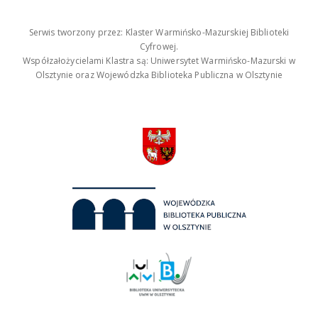
Serwis tworzony przez: Klaster Warmińsko-Mazurskiej Biblioteki
Cyfrowej.
Współzałożycielami Klastra są: Uniwersytet Warmińsko-Mazurski w
Olsztynie oraz Wojewódzka Biblioteka Publiczna w Olsztynie