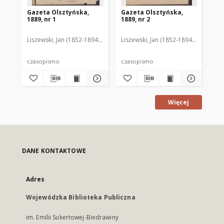
Gazeta Olsztyńska,
Gazeta Olsztyńska,
Ga
1889, nr 1
1889, nr 2
188
Liszewski, Jan (1852-1894). Red.
Liszewski, Jan (1852-1894). Red.
Lis
czasopismo
czasopismo
cz
Więcej
DANE KONTAKTOWE
Adres
Wojewódzka Biblioteka Publiczna
im. Emilii Sukertowej-Biedrawiny