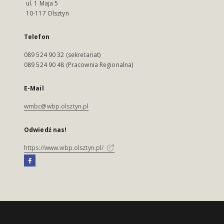
ul. 1 Maja 5
10-117 Olsztyn
Telefon
089 524 90 32 (sekretariat)
089 524 90 48 (Pracownia Regionalna)
E-Mail
wmbc@wbp.olsztyn.pl
Odwiedź nas!
https://www.wbp.olsztyn.pl/