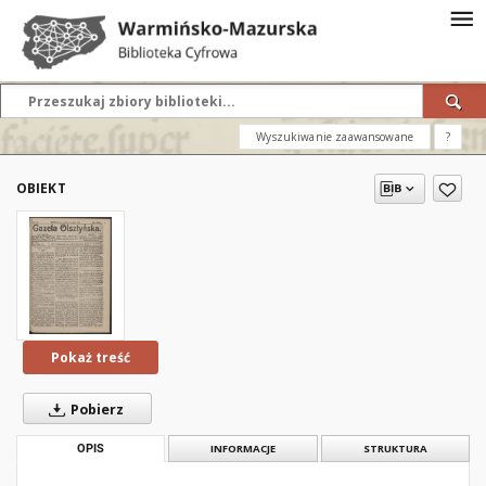
Wyszukiwanie zaawansowane
?
OBIEKT
Pokaż treść
Pobierz
OPIS
INFORMACJE
STRUKTURA