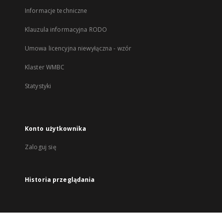
Informacje techniczne
Klauzula informacyjna RODO
Umowa licencyjna niewyłączna - wzór
Klaster WMBC
Statystyki
Konto użytkownika
Zaloguj się
Historia przeglądania