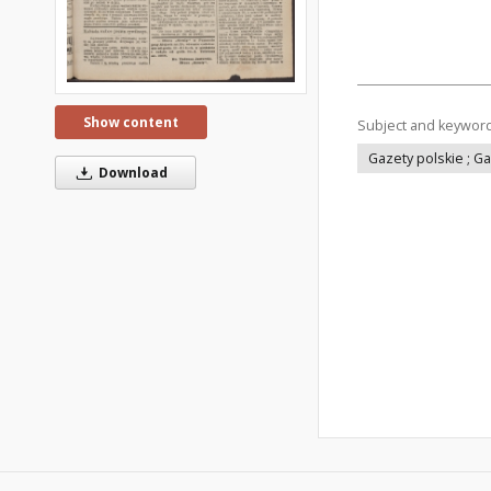
Show content
Subject and keywor
Gazety polskie ; G
Download