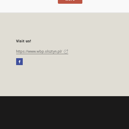
Visit us!
https://www.wbp.olsztyn.pl/