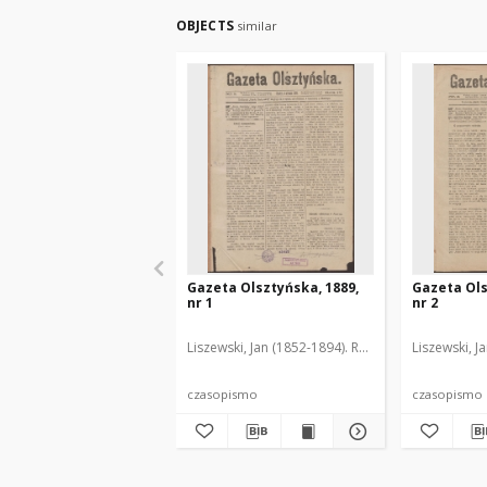
OBJECTS
similar
Gazeta Olsztyńska, 1889,
Gazeta Ols
nr 1
nr 2
Liszewski, Jan (1852-1894). Red.
Liszewski, J
czasopismo
czasopismo