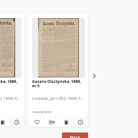
ka, 1889,
Gazeta Olsztyńska, 1889,
Gazeta Olsztyńska, 1
nr 5
nr 6
52-1894). Red.
Liszewski, Jan (1852-1894). Red.
Liszewski, Jan (1852-189
czasopismo
czasopismo
More