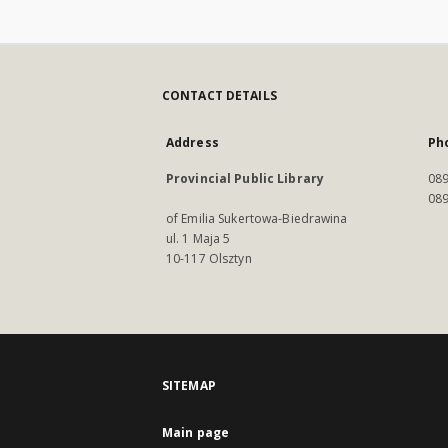
CONTACT DETAILS
Address
Ph
Provincial Public Library
089
089
of Emilia Sukertowa-Biedrawina
ul. 1 Maja 5
10-117 Olsztyn
SITEMAP
Main page