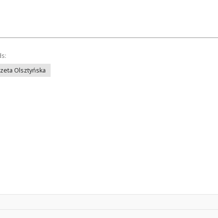
ds:
azeta Olsztyńska