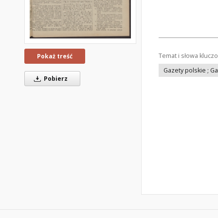
Temat i słowa klucz
Pokaż treść
Gazety polskie ; G
Pobierz