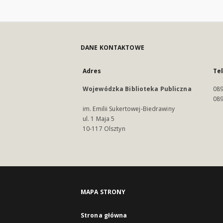
DANE KONTAKTOWE
Adres
Te
Wojewódzka Biblioteka Publiczna
089
089
im. Emilii Sukertowej-Biedrawiny
ul. 1 Maja 5
10-117 Olsztyn
MAPA STRONY
Strona główna