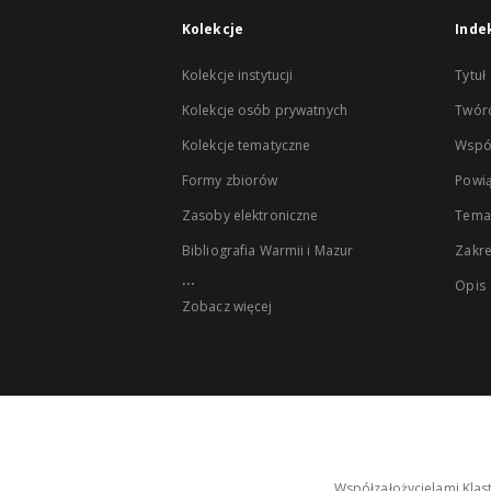
Kolekcje
Inde
Kolekcje instytucji
Tytuł
Kolekcje osób prywatnych
Twór
Kolekcje tematyczne
Wspó
Formy zbiorów
Powią
Zasoby elektroniczne
Tema
Bibliografia Warmii i Mazur
Zakr
...
Opis
Zobacz więcej
Współzałożycielami Klas