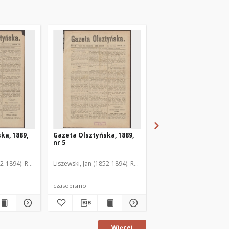
ka, 1889,
Gazeta Olsztyńska, 1889,
Gazeta Olsztyńska, 1
nr 5
nr 6
52-1894). Red.
Liszewski, Jan (1852-1894). Red.
Liszewski, Jan (1852-189
czasopismo
czasopismo
Więcej