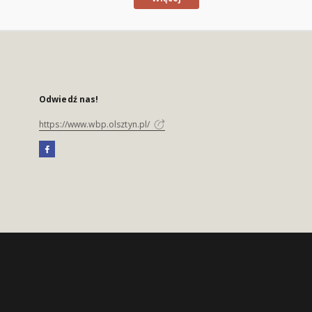
Odwiedź nas!
https://www.wbp.olsztyn.pl/