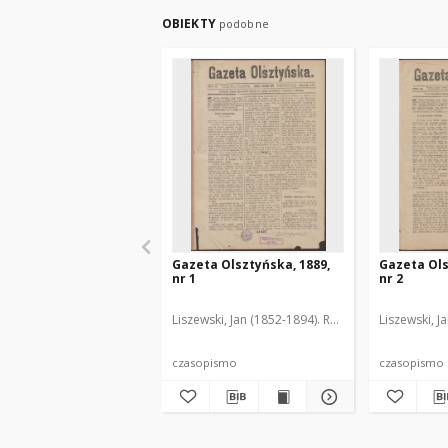
OBIEKTY
podobne
Gazeta Olsztyńska, 1889,
Gazeta Ols
nr 1
nr 2
Liszewski, Jan (1852-1894). Red.
Liszewski, J
czasopismo
czasopismo