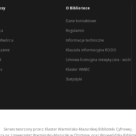
ksy
O Bibliotece
Dane kontaktowe
ca
Regulamin
łtwórca
Informacje techniczne
zanie
Klauzula informacyjna RODO
t
Umowa licencyjna niewyłączna - wzór
es
Klaster WMBC
Statystyki
Serwis tworzony przez: Klaster Warmińsko-Mazurskiej Biblioteki Cyfrowej.
tra są: Uniwersytet Warmińsko-Mazurski w Olsztynie oraz Wojewódzka Bibliote