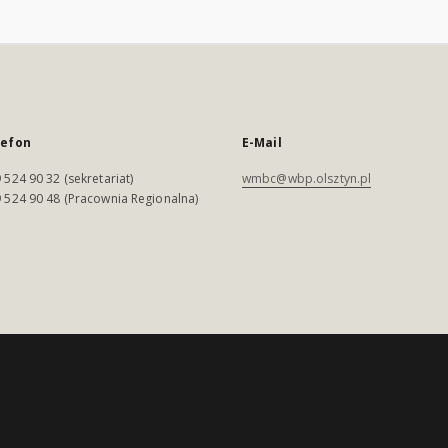
lefon
E-Mail
 524 90 32 (sekretariat)
wmbc@wbp.olsztyn.pl
 524 90 48 (Pracownia Regionalna)