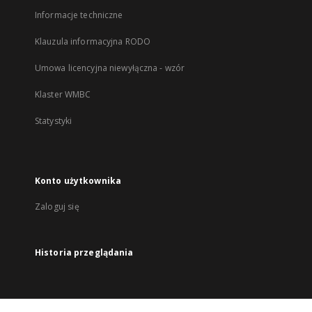
Informacje techniczne
Klauzula informacyjna RODO
Umowa licencyjna niewyłączna - wzór
Klaster WMBC
Statystyki
Konto użytkownika
Zaloguj się
Historia przeglądania