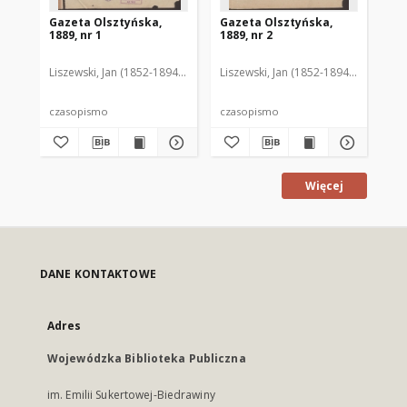
Gazeta Olsztyńska,
Gazeta Olsztyńska,
Ga
1889, nr 1
1889, nr 2
188
Liszewski, Jan (1852-1894). Red.
Liszewski, Jan (1852-1894). Red.
Lis
czasopismo
czasopismo
cz
Więcej
DANE KONTAKTOWE
Adres
Wojewódzka Biblioteka Publiczna
im. Emilii Sukertowej-Biedrawiny