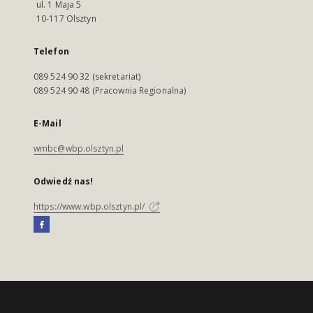
ul. 1 Maja 5
10-117 Olsztyn
Telefon
089 524 90 32 (sekretariat)
089 524 90 48 (Pracownia Regionalna)
E-Mail
wmbc@wbp.olsztyn.pl
Odwiedź nas!
https://www.wbp.olsztyn.pl/