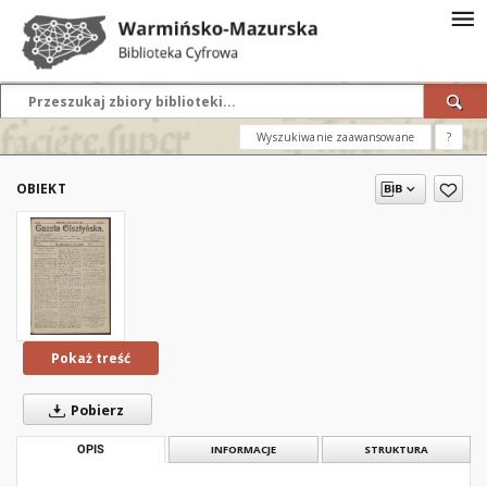
Wyszukiwanie zaawansowane
?
OBIEKT
Pokaż treść
Pobierz
OPIS
INFORMACJE
STRUKTURA