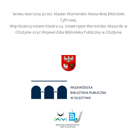
Serwis tworzony przez: Klaster Warmińsko-Mazurskiej Biblioteki
Cyfrowej.
Współzałożycielami Klastra są: Uniwersytet Warmińsko-Mazurski w
Olsztynie oraz Wojewódzka Biblioteka Publiczna w Olsztynie