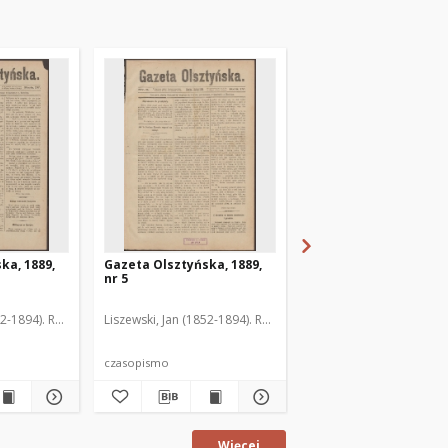
ka, 1889,
Gazeta Olsztyńska, 1889,
Gazeta Olsztyńska, 1
nr 5
nr 6
52-1894). Red.
Liszewski, Jan (1852-1894). Red.
Liszewski, Jan (1852-189
czasopismo
czasopismo
Więcej