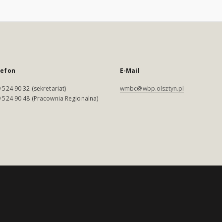
lefon
E-Mail
 524 90 32 (sekretariat)
wmbc@wbp.olsztyn.pl
 524 90 48 (Pracownia Regionalna)