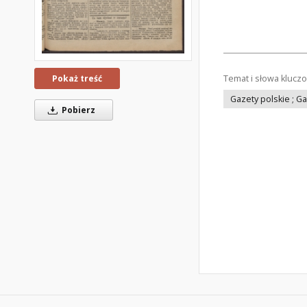
Temat i słowa klucz
Pokaż treść
Gazety polskie ; G
Pobierz