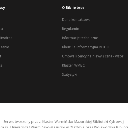
ksy
O Bibliotece
Dane kontaktowe
ca
Regulamin
łtwórca
Informacje techniczne
zanie
Klauzula informacyjna RODO
t
Umowa licencyjna niewyłączna - wzór
es
Klaster WMBC
Statystyki
Serwis tworzony przez: Klaster Warmińsko-Mazurskiej Biblioteki Cyfrowej.
tra są: Uniwersytet Warmińsko-Mazurski w Olsztynie oraz Wojewódzka Bibliote