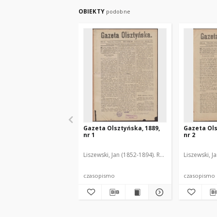
OBIEKTY
podobne
Gazeta Olsztyńska, 1889,
Gazeta Ols
nr 1
nr 2
Liszewski, Jan (1852-1894). Red.
Liszewski, J
czasopismo
czasopismo