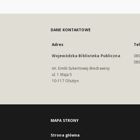
DANE KONTAKTOWE
Adres
Te
Wojewódzka Biblioteka Publiczna
089
089
im. Emilii Sukertowej-Biedrawiny
ul. 1 Maja 5
10-117 Olsztyn
MAPA STRONY
Strona główna