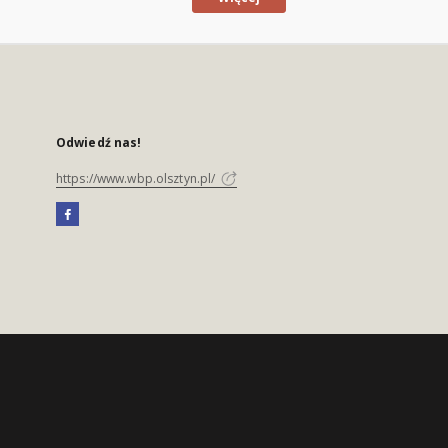
Odwiedź nas!
https://www.wbp.olsztyn.pl/