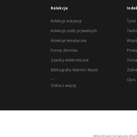
Kolekcje
Inde
Kolekcje instytucji
Tytuł
Kolekcje osób prywatnych
Twór
Kolekcje tematyczne
Wspó
Formy zbiorów
Powią
Zasoby elektroniczne
Tema
Bibliografia Warmii i Mazur
Zakr
...
Opis
Zobacz więcej
Współzałożycielami Klas